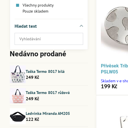
Všechny produkty
Pouze skladem
Hledat text
Prohledat
výsledky
filtru
Nedávno prodané
fulltextem
Přívěsek Trib
Taška Termo 8017 bílá
PSLW05
249 Kč
Skladem v e-sh
199 Kč
Taška Termo 8017 růžová
249 Kč
Ledvinka Miranda AM205
122 Kč