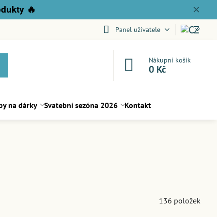
odukty
🔥
✕
Panel uživatele
Nákupní košík
0 Kč
py na dárky
Svatební sezóna 2026
Kontakt
136
položek