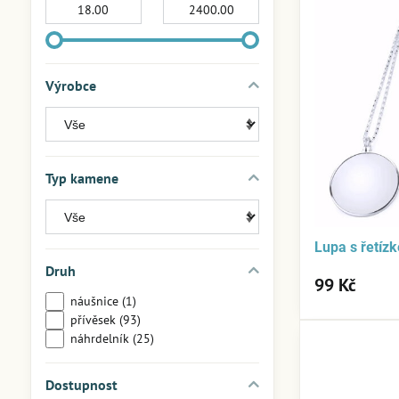
Od:
Do:
Výrobce
Typ kamene
Lupa s řetí
Druh
99 Kč
náušnice (1)
přívěsek (93)
náhrdelník (25)
Dostupnost