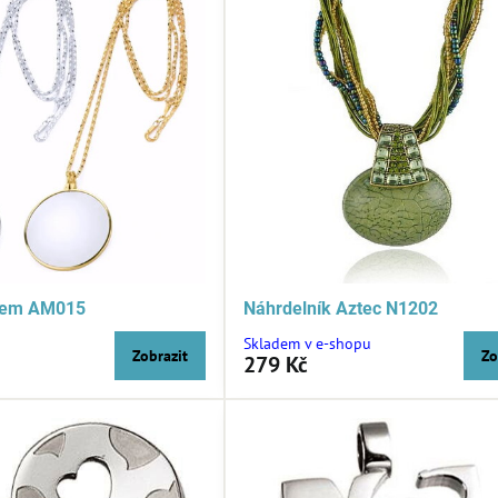
zkem AM015
Náhrdelník Aztec N1202
Skladem v e-shopu
Zobrazit
Zo
279 Kč