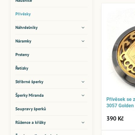
Náušnice
Přívěsky
Náhrdelníky
Náramky
Prsteny
Řetízky
Stříbrné šperky
Šperky Miranda
Přívěsek se
3057 Golden
Soupravy šperků
390 Kč
Růžence a křížky