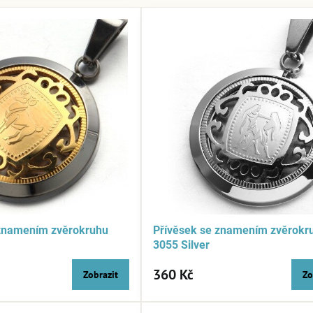
 znamením zvěrokruhu
Přívěsek se znamením zvěrokr
3055 Silver
360 Kč
Zobrazit
Zo