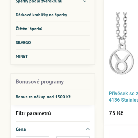
Šperky podle zvěrokruhu
Dárkové krabičky na šperky
Čištění šperků
SILVEGO
MINET
Bonusové programy
Přívěsek se
Bonus za nákup nad 1500 Kč
4136 Stainle
75 Kč
Filtr parametrů
Cena