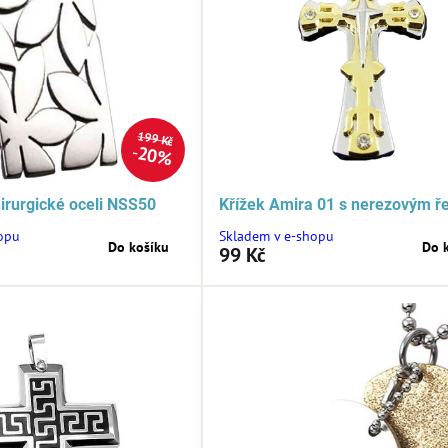
199 Kč
20%
hirurgické oceli NSS50
Křížek Amira 01 s nerezovým ř
opu
Skladem v e-shopu
Do košíku
Do 
99 Kč