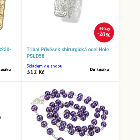
390 Kč
20%
S230-
Tribal Přívěsek chirurgická ocel Hole
PSLD58
Skladem v e-shopu
košíku
Do košíku
312 Kč