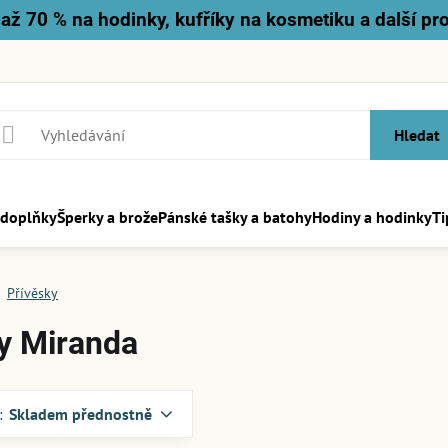
až 70 % na hodinky, kufříky na kosmetiku a další pr
Hledat
 doplňky
Šperky a brože
Pánské tašky a batohy
Hodiny a hodinky
Ti
Přívěsky
y Miranda
:
Skladem přednostně