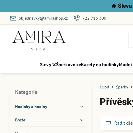
🔥
Sleva 
objednavky@amirashop.cz
722 716 300
Slevy %
Šperkovnice
Kazety na hodinky
Módní
Úvod
Šperky
Kategorie
Přívěsk
Hodinky a hodiny
Brože
Řadit dle