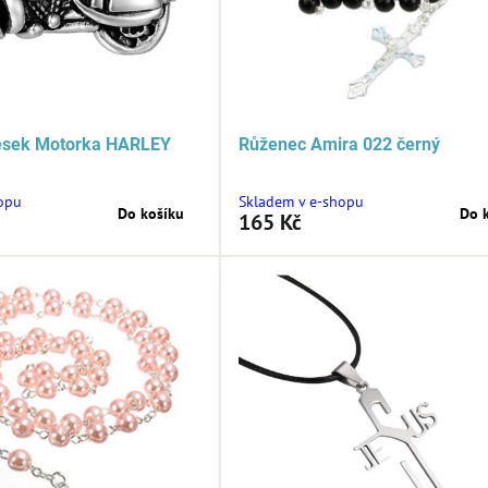
věsek Motorka HARLEY
Růženec Amira 022 černý
opu
Skladem v e-shopu
Do košíku
Do 
165 Kč