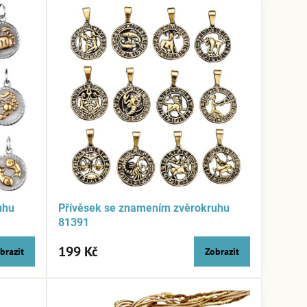
uhu
Přívěsek se znamením zvěrokruhu
81391
199 Kč
brazit
Zobrazit