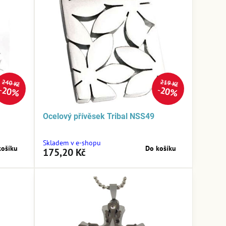
240 Kč
219 Kč
20%
20%
Ocelový přívěsek Tribal NSS49
Skladem v e-shopu
košíku
Do košíku
175,20 Kč