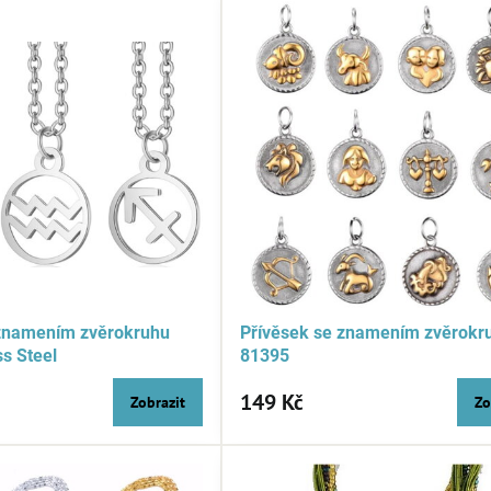
 znamením zvěrokruhu
Přívěsek se znamením zvěrokr
ss Steel
81395
149 Kč
Zobrazit
Zo