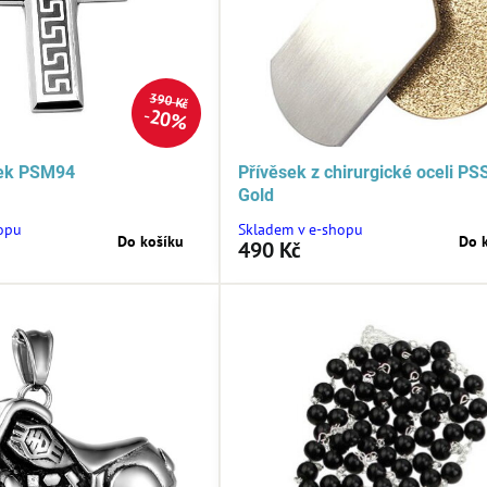
390 Kč
20%
sek PSM94
Přívěsek z chirurgické oceli PS
Gold
opu
Skladem v e-shopu
Do košíku
Do 
490 Kč