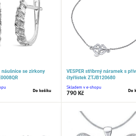
é náušnice se zirkony
VESPER stříbrný náramek s př
JE0008QR
čtyřlístek ZTJB120680
opu
Skladem v e-shopu
Do košíku
Do 
790 Kč