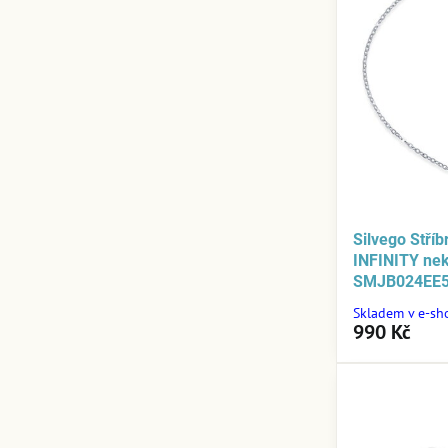
Silvego Stří
INFINITY ne
SMJB024EE
Skladem v e-sh
990 Kč