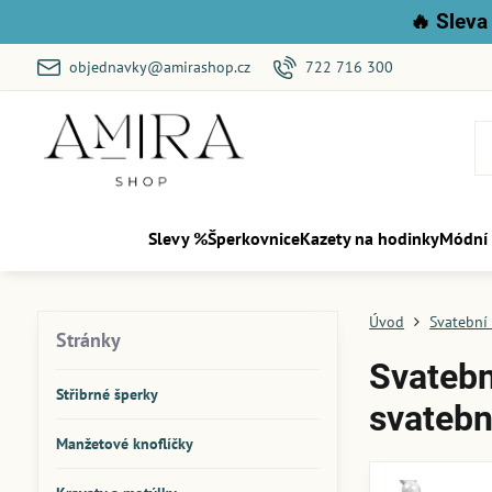
🔥
Sleva 
objednavky@amirashop.cz
722 716 300
Slevy %
Šperkovnice
Kazety na hodinky
Módní
Úvod
Svatební
Stránky
Svatebn
Střibrné šperky
svatebn
Manžetové knoflíčky