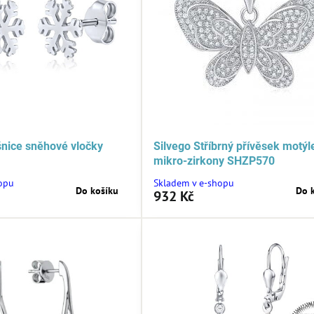
šnice sněhové vločky
Silvego Stříbrný přívěsek motýl
mikro-zirkony SHZP570
opu
Skladem v e-shopu
Do košíku
Do 
932 Kč