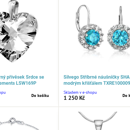
rný přívěsek Srdce se
Silvego Stříbrné náušničky SH
lements LSW169P
modrým křišťálem TXRE10000
opu
Skladem v e-shopu
Do košíku
Do 
1 250 Kč