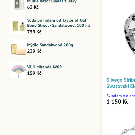
Mühle Razor Blades žiletky
63 Kč
Voda po holení od Taylor of Old
Bond Street - Sandalwood, 100 ml
759 Kč
Mýdlo Sandalwood 200g
239 Kč
Vějíř Miranda AV09
159 Kč
Silvego Stříb
Swarovski E
Skladem v e-sh
1 150 Kč