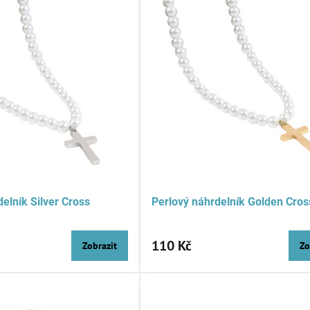
elník Silver Cross
Perlový náhrdelník Golden Cros
110 Kč
Zobrazit
Zo