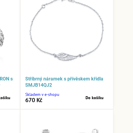
ARON s
Stříbrný náramek s přívěskem křídla
9
SMJB14QJ2
Skladem v e-shopu
košíku
Do košíku
670 Kč