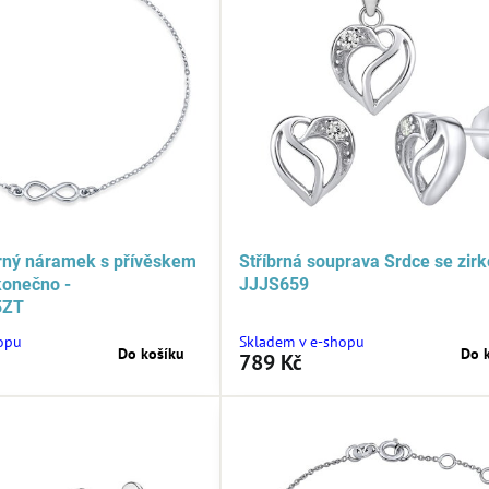
brný náramek s přívěskem
Stříbrná souprava Srdce se zir
konečno -
JJJS659
5ZT
opu
Skladem v e-shopu
Do košíku
Do 
789 Kč