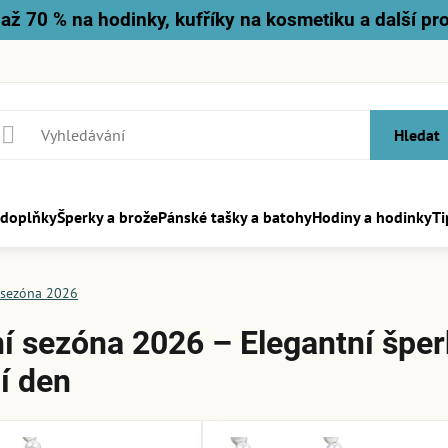
až 70 % na hodinky, kufříky na kosmetiku a další pr
Hledat
 doplňky
Šperky a brože
Pánské tašky a batohy
Hodiny a hodinky
Ti
 sezóna 2026
í sezóna 2026 – Elegantní šper
í den