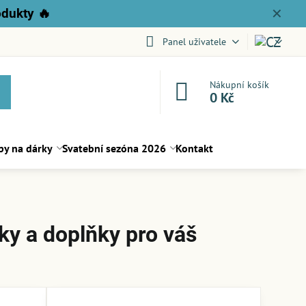
odukty
🔥
✕
Panel uživatele
Nákupní košík
0 Kč
py na dárky
Svatební sezóna 2026
Kontakt
ky a doplňky pro váš