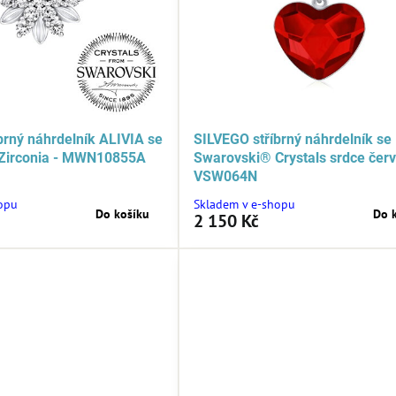
brný náhrdelník ALIVIA se
SILVEGO stříbrný náhrdelník se
Zirconia - MWN10855A
Swarovski® Crystals srdce čer
VSW064N
opu
Skladem v e-shopu
Do košíku
Do 
2 150 Kč