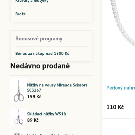
Kravaty a motýlky
Brože
Bonusové programy
Bonus za nákup nad 1500 Kč
Nedávno prodané
Nůžky na vousy Miranda Scissors
Perlový náhrd
SC3267
159 Kč
110 Kč
Skládací nůžky W518
89 Kč