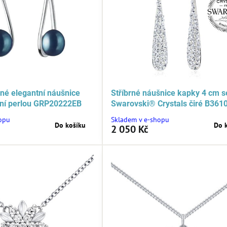
rné elegantní náušnice
Stříbrné náušnice kapky 4 cm s
odní perlou GRP20222EB
Swarovski® Crystals čiré B361
opu
Skladem v e-shopu
Do košíku
Do 
2 050 Kč