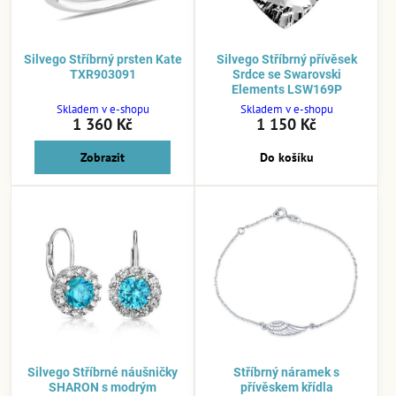
Silvego Stříbrný prsten Kate
Silvego Stříbrný přívěsek
TXR903091
Srdce se Swarovski
Elements LSW169P
Skladem v e-shopu
Skladem v e-shopu
1 360 Kč
1 150 Kč
Zobrazit
Do košíku
Silvego Stříbrné náušničky
Stříbrný náramek s
SHARON s modrým
přívěskem křídla