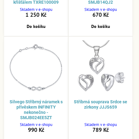
křišťálem TXRE100009
SMJB14QJ2
Skladem v e-shopu
Skladem v e-shopu
1 250 Kč
670 Kč
Do košíku
Do košíku
Silvego Stříbrný náramek s
Stříbrná souprava Srdce se
přívěskem INFINITY
zirkony JJJS659
nekonečno -
SMJB024EE5ZT
Skladem v e-shopu
Skladem v e-shopu
990 Kč
789 Kč