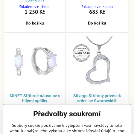
Skladem v e-shopu
Skladem v e-shopu
1 250 Kč
685 Kč
Do košíku
Do košíku
MINET Stříbrné náušnice s
Silvego Stříbrný přívěsek
bílými opálky
srdce se Swarovski®
Crystals B16086
Předvolby soukromí
Skladem v e-shopu
Skladem v e-shopu
625 Kč
1 190 Kč
Soubory cookie používáme k vylepšení vaší návštěvy tohoto
Do košíku
Do košíku
webu, k analýze jeho výkonu a ke shromažďování údajů o jeho