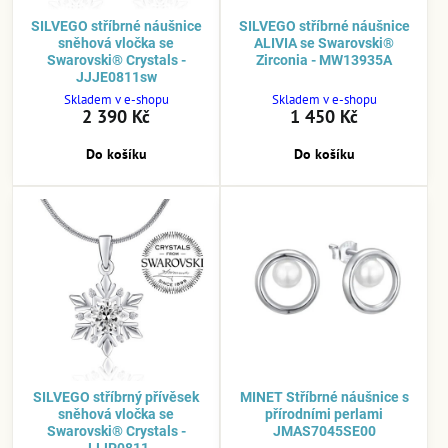
SILVEGO stříbrné náušnice
SILVEGO stříbrné náušnice
sněhová vločka se
ALIVIA se Swarovski®
Swarovski® Crystals -
Zirconia - MW13935A
JJJE0811sw
Skladem v e-shopu
Skladem v e-shopu
2 390 Kč
1 450 Kč
Do košíku
Do košíku
SILVEGO stříbrný přívěsek
MINET Stříbrné náušnice s
sněhová vločka se
přírodními perlami
Swarovski® Crystals -
JMAS7045SE00
JJJP0811