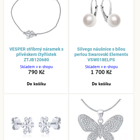
VESPER stříbrný náramek s
Silvego náušnice s bílou
přívěskem čtyřlístek
perlou Swarovski Elements
ZTJB120680
VSW018ELPS
Skladem v e-shopu
Skladem v e-shopu
790 Kč
1 700 Kč
Do košíku
Do košíku