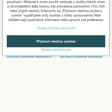
používání. Můžeme k tomu použít nástroje a služby třetích stran
a shromážděná data mohou být přenášena partnerům v EU, USA
nebo jiných zemích. Kliknutím na „Přijmout všechny soubory
cookie“ vyjadřujete svůj souhlas s tímto zpracováním. Níže
můžete najít podrobné informace nebo upravit své preference.
Zásady ochrany soukromí
Přijmout všechny cookies
Ukázat podrobnosti
SILVEGO stříbrné náušnice s
SILVEGO stříbrné náušnice
bílou perlou Swarovski®
se Swarovski® Crystals 8
Crystals - LPSER0639
mm rivoli čiré - VSW041E-
clear
Skladem v e-shopu
Skladem v e-shopu
1 390 Kč
1 150 Kč
Do košíku
Do košíku