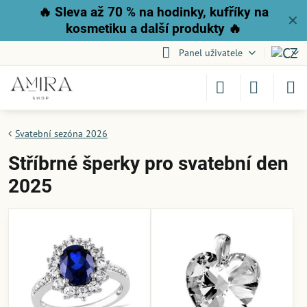
🔥
Sleva až 70 % na hodinky, kufříky na
✕
kosmetiku a další produkty
🔥
Panel uživatele
Svatební sezóna 2026
Stříbrné šperky pro svatební den
2025