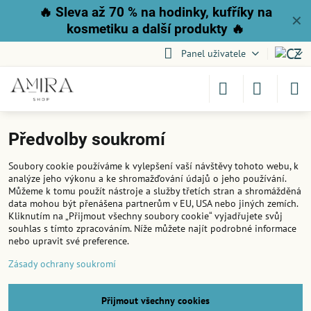
🔥
Sleva až 70 % na hodinky, kufříky na
✕
kosmetiku a další produkty
🔥
Panel uživatele
Předvolby soukromí
Soubory cookie používáme k vylepšení vaší návštěvy tohoto webu, k
analýze jeho výkonu a ke shromažďování údajů o jeho používání.
Můžeme k tomu použít nástroje a služby třetích stran a shromážděná
data mohou být přenášena partnerům v EU, USA nebo jiných zemích.
Kliknutím na „Přijmout všechny soubory cookie“ vyjadřujete svůj
souhlas s tímto zpracováním. Níže můžete najít podrobné informace
nebo upravit své preference.
Zásady ochrany soukromí
Přijmout všechny cookies