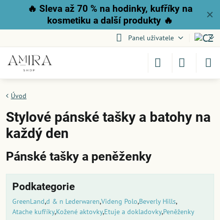
🔥
Sleva až 70 % na hodinky, kufříky na
✕
kosmetiku a další produkty
🔥
Panel uživatele
Úvod
Stylové pánské tašky a batohy na
každý den
Pánské tašky a peněženky
Podkategorie
GreenLand
d & n Lederwaren
Videng Polo
Beverly Hills
Atache kufříky
Kožené aktovky
Etuje a dokladovky
Peněženky