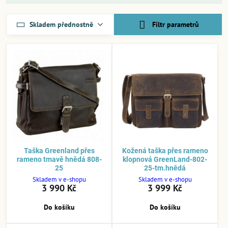
Skladem přednostně
Filtr parametrů
Taška Greenland přes
Kožená taška přes rameno
rameno tmavě hnědá 808-
klopnová GreenLand-802-
25
25-tm.hnědá
Skladem v e-shopu
Skladem v e-shopu
3 990 Kč
3 999 Kč
Do košíku
Do košíku