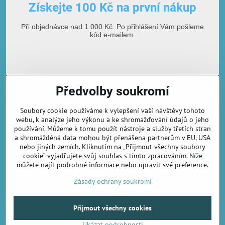
Získejte 100 Kč na první nákup
Při objednávce nad 1 000 Kč. Po přihlášení Vám pošleme
kód e-mailem.
Předvolby soukromí
Soubory cookie používáme k vylepšení vaší návštěvy tohoto
webu, k analýze jeho výkonu a ke shromažďování údajů o jeho
používání. Můžeme k tomu použít nástroje a služby třetích stran
E-mailová adresa
a shromážděná data mohou být přenášena partnerům v EU, USA
nebo jiných zemích. Kliknutím na „Přijmout všechny soubory
cookie“ vyjadřujete svůj souhlas s tímto zpracováním. Níže
můžete najít podrobné informace nebo upravit své preference.
Odebírat novinky
Zásady ochrany soukromí
Přijmout všechny cookies
©
2026
Copyright
Předvolby soukromí
Zásady ochrany soukromí
Ukázat podrobnosti