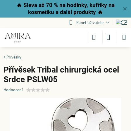
🔥
Sleva až 70 % na hodinky, kufříky na
✕
kosmetiku a další produkty
🔥
Panel uživatele
Přívěsky
Přívěsek Tribal chirurgická ocel
Srdce PSLW05
Hodnocení