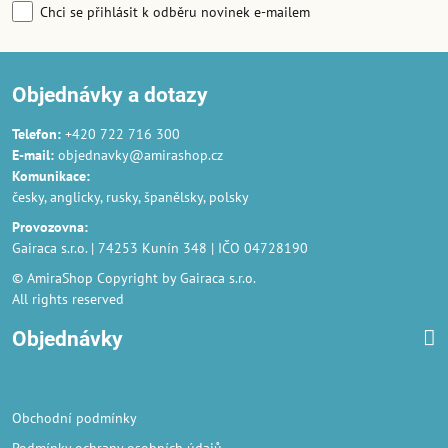
Chci se přihlásit k odběru novinek e-mailem
Objednávky a dotazy
Telefon:
+420 722 716 300
E-mail:
objednavky@amirashop.cz
Komunikace
:
česky, anglicky, rusky, španělsky, polsky
Provozovna
:
Gairaca s.r.o. | 74253 Kunín 348 | IČO 04728190
© AmiraShop Copyright by Gairaca s.r.o.
All rights reserved
Objednávky
Obchodní podmínky