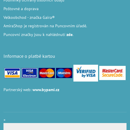
Podmínky ochrany osobních údajů
Poštovné a doprava
Velkoobchod
- značka Gaira®
AmiraShop je registrován na Puncovním úřadě.
Puncovní značky
jsou k nahlédnutí
zde
.
Informace o platbě kartou
Partnerský web:
www.bypami.cz
×