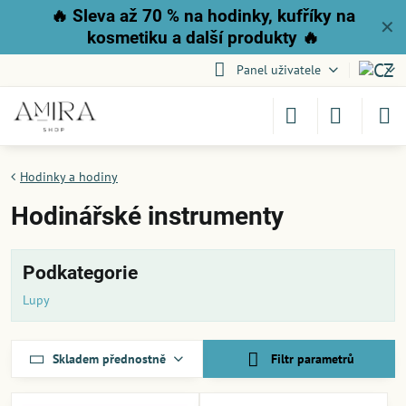
🔥
Sleva až 70 % na hodinky, kufříky na
✕
kosmetiku a další produkty
🔥
Panel uživatele
Hodinky a hodiny
Hodinářské instrumenty
Podkategorie
Lupy
Skladem přednostně
Filtr parametrů