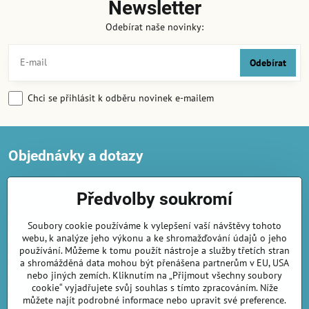
Newsletter
Odebírat naše novinky:
Odebírat
Chci se přihlásit k odběru novinek e-mailem
Objednávky a dotazy
Telefon:
+420 722 716 300
Předvolby soukromí
E-mail:
objednavky@amirashop.cz
Komunikace
:
Soubory cookie používáme k vylepšení vaší návštěvy tohoto
česky, anglicky, rusky, španělsky, polsky
webu, k analýze jeho výkonu a ke shromažďování údajů o jeho
Provozovna
:
používání. Můžeme k tomu použít nástroje a služby třetích stran
Gairaca s.r.o. | 74253 Kunín 348 | IČO 04728190
a shromážděná data mohou být přenášena partnerům v EU, USA
nebo jiných zemích. Kliknutím na „Přijmout všechny soubory
© AmiraShop Copyright by Gairaca s.r.o.
cookie“ vyjadřujete svůj souhlas s tímto zpracováním. Níže
All rights reserved
můžete najít podrobné informace nebo upravit své preference.