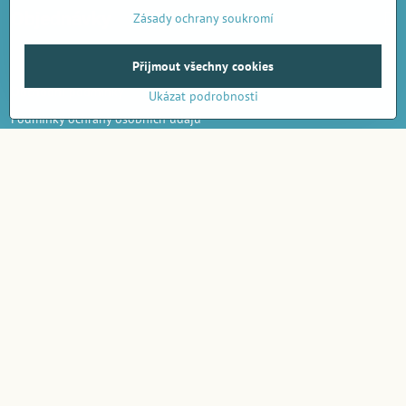
Objednávky
Zásady ochrany soukromí
Přijmout všechny cookies
Obchodní podmínky
Ukázat podrobnosti
Podmínky ochrany osobních údajů
Poštovné a doprava
Velkoobchod
- značka Gaira®
AmiraShop je registrován na Puncovním úřadě.
Puncovní značky
jsou k nahlédnutí
zde
.
Informace o platbě kartou
Partnerský web:
www.bypami.cz