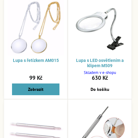
Lupa s řetízkem AM015
Lupa s LED osvětlením a
klipem M509
Skladem v e-shopu
99 Kč
630 Kč
Zobrazit
Do košíku