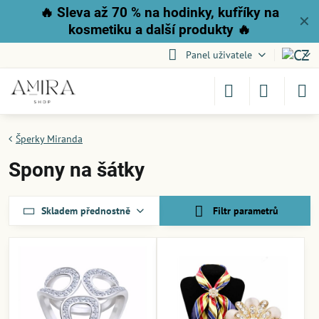
🔥
Sleva až 70 % na hodinky, kufříky na
✕
kosmetiku a další produkty
🔥
Panel uživatele
Šperky Miranda
Spony na šátky
Skladem přednostně
Filtr parametrů