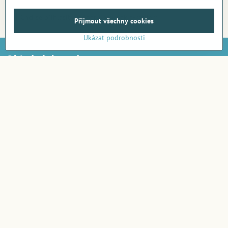
Chci se přihlásit k odběru novinek e-mailem
Přijmout všechny cookies
Ukázat podrobnosti
Objednávky a dotazy
Telefon:
+420 722 716 300
E-mail:
objednavky@amirashop.cz
Komunikace
:
česky, anglicky, rusky, španělsky, polsky
Provozovna
:
Gairaca s.r.o. | 74253 Kunín 348 | IČO 04728190
© AmiraShop Copyright by Gairaca s.r.o.
All rights reserved
Objednávky
Obchodní podmínky