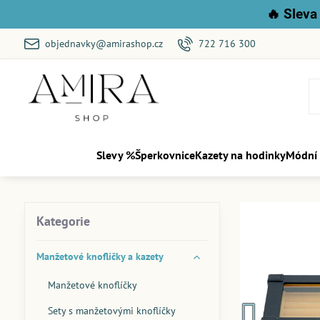
🔥
Sleva 
objednavky@amirashop.cz
722 716 300
Slevy %
Šperkovnice
Kazety na hodinky
Módní
Kategorie
Manžetové knoflíčky a kazety
Manžetové knoflíčky
Sety s manžetovými knoflíčky