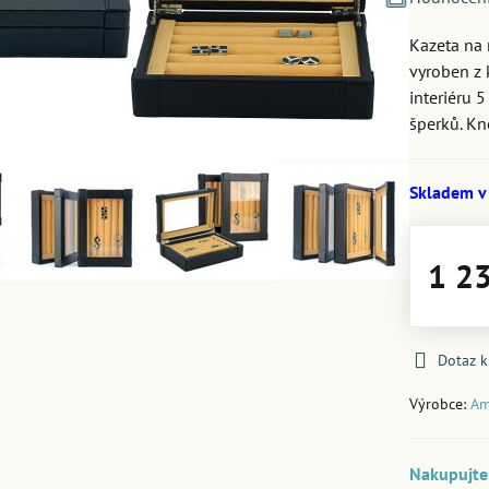
Kazeta na 
vyroben z 
interiéru 
šperků. Kn
Skladem v
1 2
Dotaz 
Výrobce:
Am
Nakupujte 