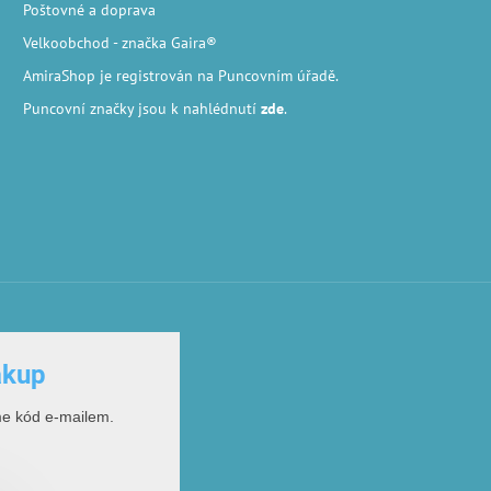
Poštovné a doprava
Velkoobchod
- značka Gaira®
AmiraShop je registrován na Puncovním úřadě.
Puncovní značky
jsou k nahlédnutí
zde
.
ákup
me kód e-mailem.