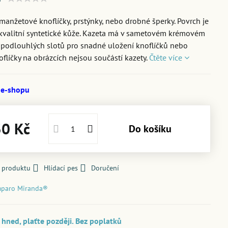
manžetové knoflíčky, prstýnky, nebo drobné šperky. Povrch je
kvalitní syntetické kůže. Kazeta má v sametovém krémovém
5 podlouhlých slotů pro snadné uložení knoflíčků nebo
oflíčky na obrázcích nejsou součástí kazety.
Čtěte více
 e-shopu
30 Kč
Do košíku
k produktu
Hlídací pes
Doručení
paro Miranda®
hned, plaťte později. Bez poplatků