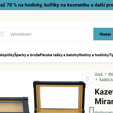
až 70 % na hodinky, kufříky na kosmetiku a další pr
Hledat
 doplňky
Šperky a brože
Pánské tašky a batohy
Hodiny a hodinky
Ti
Úvod
Mó
Kazety n
Kaze
Mira
Hodnocen