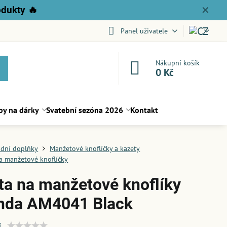
odukty
🔥
✕
Panel uživatele
Nákupní košík
0 Kč
py na dárky
Svatební sezóna 2026
Kontakt
dní doplňky
Manžetové knoflíčky a kazety
a manžetové knoflíčky
ta na manžetové knoflíky
nda AM4041 Black
í