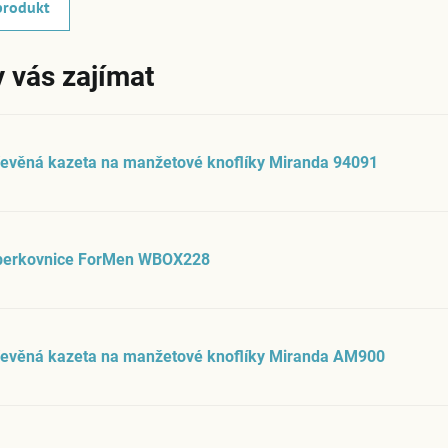
produkt
 vás zajímat
evěná kazeta na manžetové knoflíky Miranda 94091
perkovnice ForMen WBOX228
řevěná kazeta na manžetové knoflíky Miranda AM900