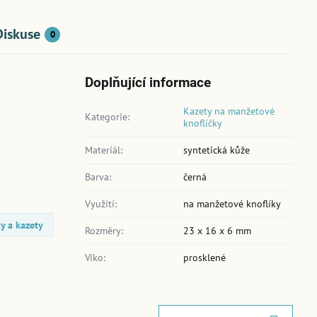
Diskuse
0
Doplňující informace
Kazety na manžetové
Kategorie:
knoflíčky
Materiál:
syntetická kůže
Barva:
černá
Využití:
na manžetové knoflíky
y a kazety
Rozměry:
23 x 16 x 6 mm
Víko:
prosklené