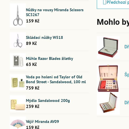
Předchozí 
Nůžky na vousy Miranda Scissors
SC3267
Mohlo by
159 Kč
Skládací nůžky W518
89 Kč
Dř
Mühle Razor Blades žiletky
63 Kč
Š
Voda po holení od Taylor of Old
Bond Street - Sandalwood, 100 ml
759 Kč
Mýdlo Sandalwood 200g
D
239 Kč
Vějíř Miranda AV09
159 Kč