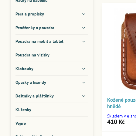
Háčky na kabelku
Pera a propisky
Peněženky a pouzdra
Pouzdra na mobil a tablet
Pouzdra na vizitky
Klobouky
Opasky a kšandy
Deštníky a pláštěnky
Kožené pouzd
hnědé
Klíčenky
Skladem v e-sh
410 Kč
Vějíře