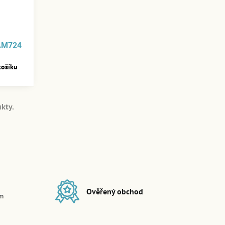
 AM724
košíku
kty.
Ověřený obchod
em