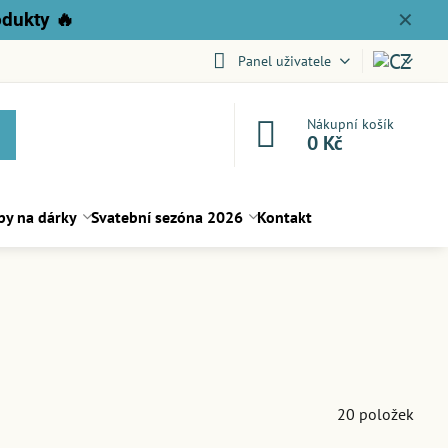
odukty
🔥
✕
Panel uživatele
Nákupní košík
0 Kč
py na dárky
Svatební sezóna 2026
Kontakt
20
položek