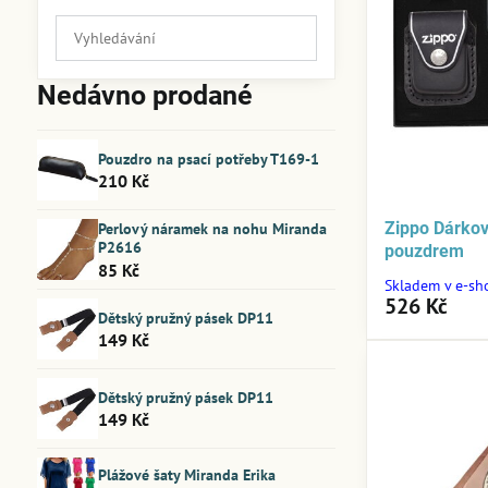
Prohledat
výsledky
filtru
Nedávno prodané
fulltextem
Pouzdro na psací potřeby T169-1
210 Kč
Zippo Dárko
Perlový náramek na nohu Miranda
P2616
pouzdrem
85 Kč
Skladem v e-sh
526 Kč
Dětský pružný pásek DP11
149 Kč
Dětský pružný pásek DP11
149 Kč
Plážové šaty Miranda Erika