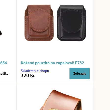
P654
Kožené pouzdro na zapalovač P732
Skladem v e-shopu
košíku
Zobrazit
320 Kč