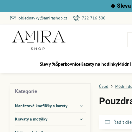
🔥
Sleva 
objednavky@amirashop.cz
722 716 300
Slevy %
Šperkovnice
Kazety na hodinky
Módní
Úvod
Módní d
Kategorie
Pouzdra
Manžetové knoflíčky a kazety
Kravaty a motýlky
Řadit dle