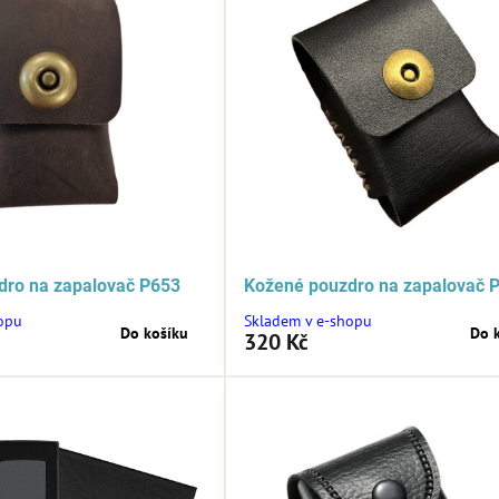
dro na zapalovač P653
Kožené pouzdro na zapalovač 
opu
Skladem v e-shopu
Do košíku
Do 
320 Kč