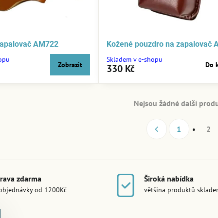
zapalovač AM722
Kožené pouzdro na zapalovač
opu
Skladem v e-shopu
Zobrazit
Do 
330 Kč
Nejsou žádné další produ
1
2
rava zdarma
Široká nabídka
objednávky od 1200Kč
většina produktů sklad