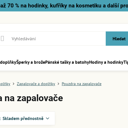
až 70 % na hodinky, kufříky na kosmetiku a další pr
Hledat
 doplňky
Šperky a brože
Pánské tašky a batohy
Hodiny a hodinky
Ti
oplňky
Zapalovače a doplňky
Pouzdra na zapalovače
 na zapalovače
:
Skladem přednostně