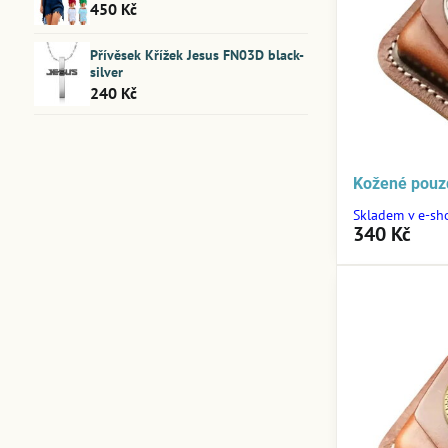
450 Kč
Přívěsek Křížek Jesus FN03D black-
silver
240 Kč
Kožené pouz
Skladem v e-sh
340 Kč