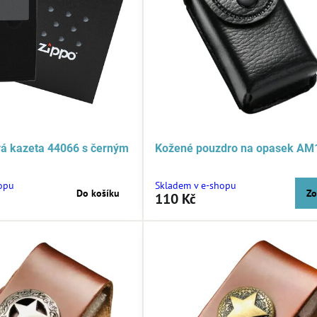
vá kazeta 44066 s černým
Kožené pouzdro na opasek AM
opu
Skladem v e-shopu
Do košíku
Zo
110 Kč