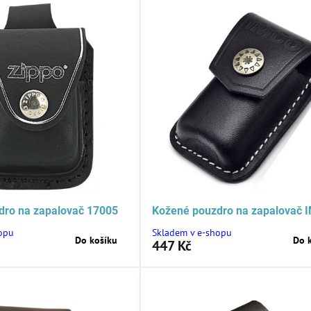
dro na zapalovač 17005
Kožené pouzdro na zapalovač 
opu
Skladem v e-shopu
Do košíku
Do 
447 Kč