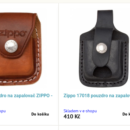
ro na zapalovač ZIPPO -
Zippo 17018 pouzdro na zapalo
opu
Skladem v e-shopu
Do košíku
Do 
410 Kč