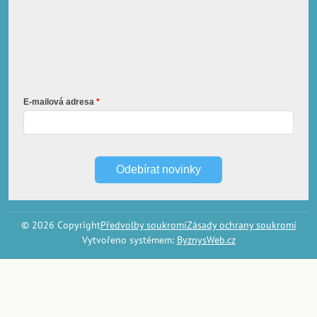
E-mailová adresa
Odebírat novinky
©
2026
Copyright
Předvolby soukromí
Zásady ochrany soukromí
Vytvořeno systémem:
ByznysWeb.cz