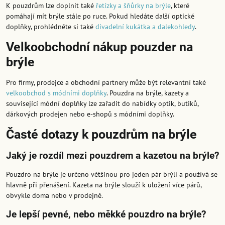
K pouzdrům lze doplnit také
řetízky a šňůrky na brýle
, které
pomáhají mít brýle stále po ruce. Pokud hledáte další optické
doplňky, prohlédněte si také
divadelní kukátka a dalekohledy
.
Velkoobchodní nákup pouzder na
brýle
Pro firmy, prodejce a obchodní partnery může být relevantní také
velkoobchod s módními doplňky
. Pouzdra na brýle, kazety a
související módní doplňky lze zařadit do nabídky optik, butiků,
dárkových prodejen nebo e-shopů s módními doplňky.
Časté dotazy k pouzdrům na brýle
Jaký je rozdíl mezi pouzdrem a kazetou na brýle?
Pouzdro na brýle je určeno většinou pro jeden pár brýlí a používá se
hlavně při přenášení. Kazeta na brýle slouží k uložení více párů,
obvykle doma nebo v prodejně.
Je lepší pevné, nebo měkké pouzdro na brýle?