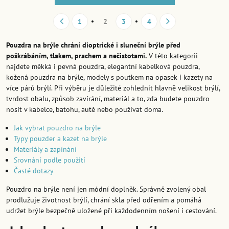
1
2
3
4
Pouzdra na brýle chrání dioptrické i sluneční brýle před
poškrábáním, tlakem, prachem a nečistotami.
V této kategorii
najdete měkká i pevná pouzdra, elegantní kabelková pouzdra,
kožená pouzdra na brýle, modely s poutkem na opasek i kazety na
více párů brýlí. Při výběru je důležité zohlednit hlavně velikost brýlí,
tvrdost obalu, způsob zavírání, materiál a to, zda budete pouzdro
nosit v kabelce, batohu, autě nebo používat doma.
Jak vybrat pouzdro na brýle
Typy pouzder a kazet na brýle
Materiály a zapínání
Srovnání podle použití
Časté dotazy
Pouzdro na brýle není jen módní doplněk. Správně zvolený obal
prodlužuje životnost brýlí, chrání skla před odřením a pomáhá
udržet brýle bezpečně uložené při každodenním nošení i cestování.