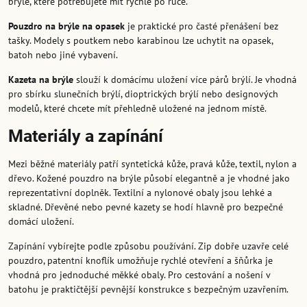
brýle, které potřebujete mít rychle po ruce.
Pouzdro na brýle na opasek
je praktické pro časté přenášení bez
tašky. Modely s poutkem nebo karabinou lze uchytit na opasek,
batoh nebo jiné vybavení.
Kazeta na brýle
slouží k domácímu uložení více párů brýlí. Je vhodná
pro sbírku slunečních brýlí, dioptrických brýlí nebo designových
modelů, které chcete mít přehledně uložené na jednom místě.
Materiály a zapínání
Mezi běžné materiály patří syntetická kůže, pravá kůže, textil, nylon a
dřevo. Kožené pouzdro na brýle působí elegantně a je vhodné jako
reprezentativní doplněk. Textilní a nylonové obaly jsou lehké a
skladné. Dřevěné nebo pevné kazety se hodí hlavně pro bezpečné
domácí uložení.
Zapínání vybírejte podle způsobu používání. Zip dobře uzavře celé
pouzdro, patentní knoflík umožňuje rychlé otevření a šňůrka je
vhodná pro jednoduché měkké obaly. Pro cestování a nošení v
batohu je praktičtější pevnější konstrukce s bezpečným uzavřením.