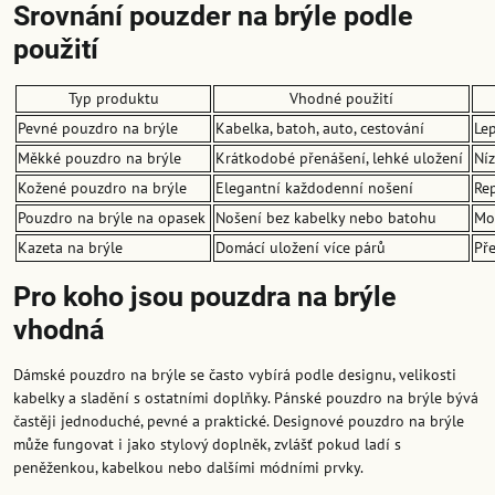
Srovnání pouzder na brýle podle
použití
Typ produktu
Vhodné použití
Pevné pouzdro na brýle
Kabelka, batoh, auto, cestování
Lep
Měkké pouzdro na brýle
Krátkodobé přenášení, lehké uložení
Ní
Kožené pouzdro na brýle
Elegantní každodenní nošení
Rep
Pouzdro na brýle na opasek
Nošení bez kabelky nebo batohu
Mo
Kazeta na brýle
Domácí uložení více párů
Př
Pro koho jsou pouzdra na brýle
vhodná
Dámské pouzdro na brýle se často vybírá podle designu, velikosti
kabelky a sladění s ostatními doplňky. Pánské pouzdro na brýle bývá
častěji jednoduché, pevné a praktické. Designové pouzdro na brýle
může fungovat i jako stylový doplněk, zvlášť pokud ladí s
peněženkou, kabelkou nebo dalšími módními prvky.