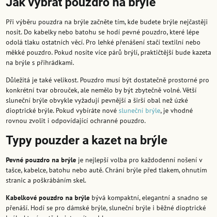
Jak vybrat pouzdro na brýle
Při výběru pouzdra na brýle začněte tím, kde budete brýle nejčastěji
nosit. Do kabelky nebo batohu se hodí pevné pouzdro, které lépe
odolá tlaku ostatních věcí. Pro lehké přenášení stačí textilní nebo
měkké pouzdro. Pokud nosíte více párů brýlí, praktičtější bude kazeta
na brýle s přihrádkami.
Důležitá je také velikost. Pouzdro musí být dostatečně prostorné pro
konkrétní tvar obrouček, ale nemělo by být zbytečně volné. Větší
sluneční brýle obvykle vyžadují pevnější a širší obal než úzké
dioptrické brýle. Pokud vybíráte nové
sluneční brýle
, je vhodné
rovnou zvolit i odpovídající ochranné pouzdro.
Typy pouzder a kazet na brýle
Pevné pouzdro na brýle
je nejlepší volba pro každodenní nošení v
tašce, kabelce, batohu nebo autě. Chrání brýle před tlakem, ohnutím
stranic a poškrábáním skel.
Kabelkové pouzdro na brýle
bývá kompaktní, elegantní a snadno se
přenáší. Hodí se pro dámské brýle, sluneční brýle i běžné dioptrické