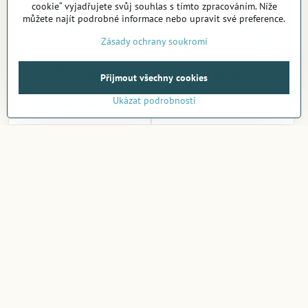
cookie“ vyjadřujete svůj souhlas s tímto zpracováním. Níže
můžete najít podrobné informace nebo upravit své preference.
Sluneční brýle Lion MN5147
Sluneční brýle Lady Black
Zásady ochrany soukromí
H5154
Skladem v e-shopu
Skladem v e-shopu
165 Kč
249 Kč
Přijmout všechny cookies
Ukázat podrobnosti
Zobrazit
Do košíku
Sluneční brýle Titanium
Pouzdro na brýle B323-1
Black X9912
Skladem v e-shopu
Skladem v e-shopu