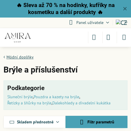
🔥
Sleva až 70 % na hodinky, kufříky na
✕
kosmetiku a další produkty
🔥
Panel uživatele
Módní doplňky
Brýle a příslušenství
Podkategorie
Sluneční brýle
Pouzdra a kazety na brýle
Řetízky a šňůrky na brýle
Dalekohledy a divadelní kukátka
Skladem přednostně
Filtr parametrů