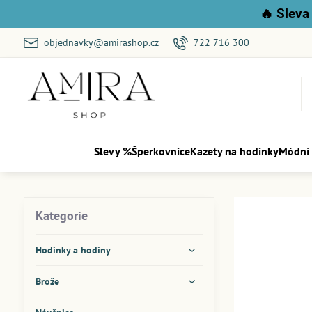
🔥
Sleva 
objednavky@amirashop.cz
722 716 300
Slevy %
Šperkovnice
Kazety na hodinky
Módní
Kategorie
Hodinky a hodiny
Brože