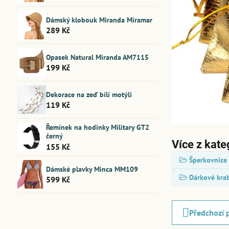
Dámský klobouk Miranda Miramar
289 Kč
Opasek Natural Miranda AM7115
199 Kč
Dekorace na zeď bílí motýli
119 Kč
Řemínek na hodinky Military GT2
černý
Více z kate
155 Kč
Šperkovnice
Dámské plavky Minca MM109
Dárkové krab
599 Kč
Předchozí 