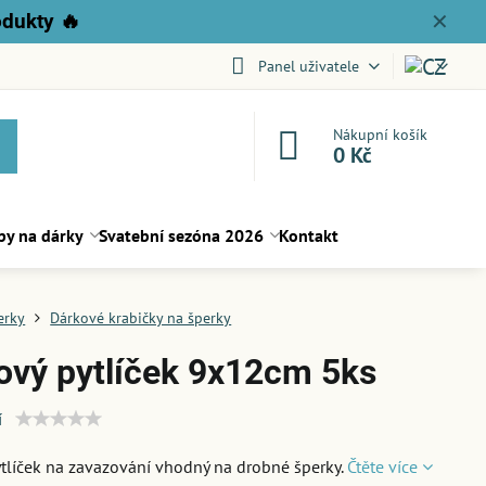
odukty
🔥
✕
Panel uživatele
Nákupní košík
0 Kč
py na dárky
Svatební sezóna 2026
Kontakt
erky
Dárkové krabičky na šperky
ový pytlíček 9x12cm 5ks
í
tlíček na zavazování vhodný na drobné šperky.
Čtěte více