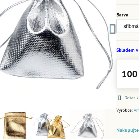
Barva
Skladem v
100
Dotaz 
Výrobce:
Am
Nakupujte 