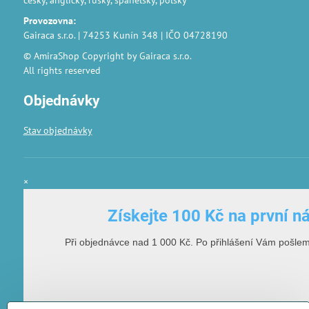
česky, anglicky, rusky, španělsky, polsky
Provozovna
:
Gairaca s.r.o. | 74253 Kunín 348 | IČO 04728190
© AmiraShop Copyright by Gairaca s.r.o.
All rights reserved
Objednávky
Stav objednávky
×
Získejte 100 Kč na první n
Při objednávce nad 1 000 Kč. Po přihlášení Vám pošle