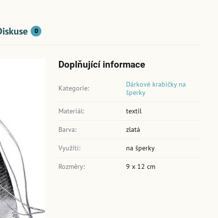
Diskuse
0
Doplňující informace
Dárkové krabičky na
Kategorie:
šperky
Materiál:
textil
Barva:
zlatá
Využití:
na šperky
Rozměry:
9 x 12 cm