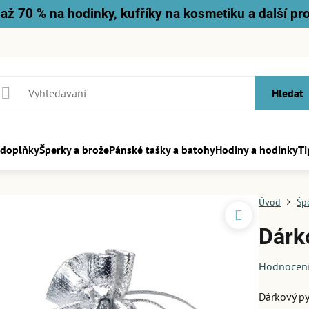
až 70 % na hodinky, kufříky na kosmetiku a další pr
Hledat
 doplňky
Šperky a brože
Pánské tašky a batohy
Hodiny a hodinky
Ti
Úvod
Šp
Dárk
Hodnocen
Dárkový py