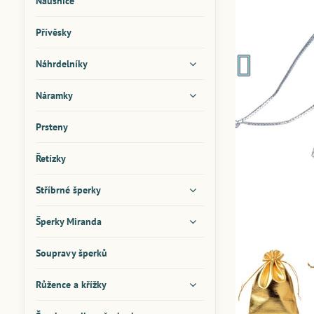
Náušnice
Přívěsky
Náhrdelníky
Náramky
Prsteny
Řetízky
Stříbrné šperky
Šperky Miranda
Soupravy šperků
Růžence a křížky