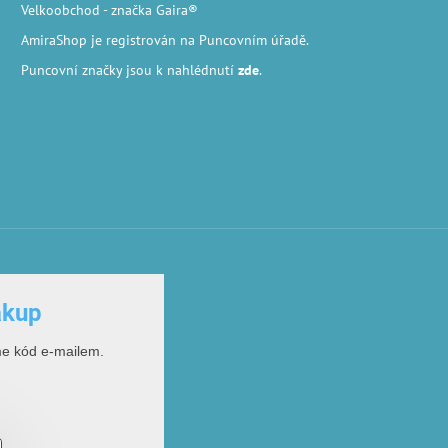
Velkoobchod
- značka Gaira®
AmiraShop je registrován na Puncovním úřadě.
Puncovní značky
jsou k nahlédnutí
zde
.
ákup
me kód e-mailem.