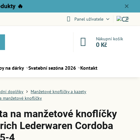
odukty
🔥
✕
Panel uživatele
Nákupní košík
0 Kč
py na dárky
Svatební sezóna 2026
Kontakt
dní doplňky
Manžetové knoflíčky a kazety
a manžetové knoflíčky
ta na manžetové knoflíčky
drich Lederwaren Cordoba
5-4