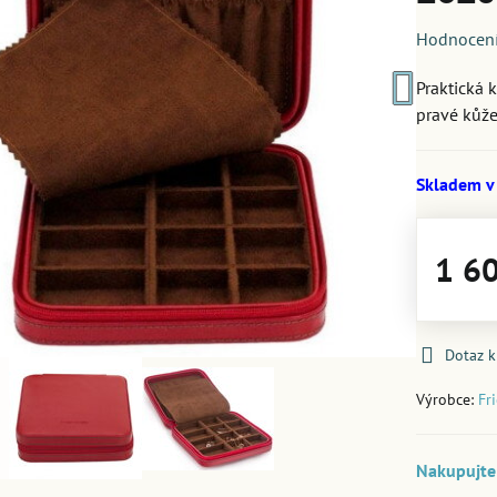
Hodnocen
Praktická 
pravé kůže
Skladem v
1 6
Dotaz 
Výrobce:
Fr
Nakupujte 