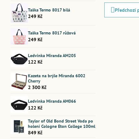
Předchozí 
Taška Termo 8017 bílá
249 Kč
Taška Termo 8017 růžová
249 Kč
Ledvinka Miranda AM205
122 Kč
Kazeta na brýle Miranda 6002
Cherry
2 300 Kč
Ledvinka Miranda AM066
122 Kč
Taylor of Old Bond Street Voda po
holení Cologne Eton College 100ml
849 Kč