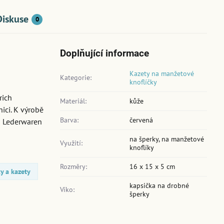
Diskuse
0
Doplňující informace
Kazety na manžetové
Kategorie:
knoflíčky
rich
Materiál:
kůže
ici. K výrobě
Barva:
červená
ch Lederwaren
na šperky, na manžetové
Využití:
knoflíky
Rozměry:
16 x 15 x 5 cm
y a kazety
kapsička na drobné
Víko:
šperky