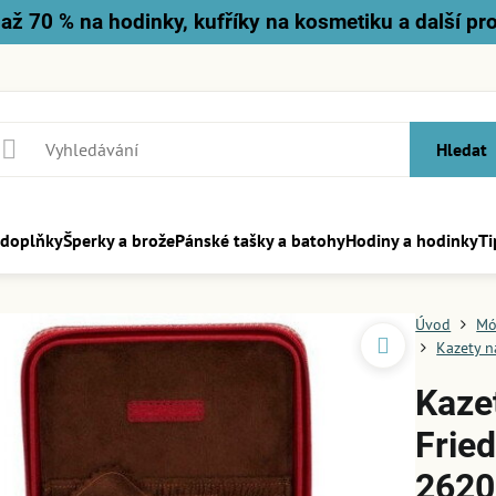
až 70 % na hodinky, kufříky na kosmetiku a další pr
Hledat
 doplňky
Šperky a brože
Pánské tašky a batohy
Hodiny a hodinky
Ti
Úvod
Mó
Kazety n
Kaze
Frie
2620