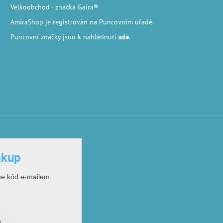
Velkoobchod
- značka Gaira®
AmiraShop je registrován na Puncovním úřadě.
Puncovní značky
jsou k nahlédnutí
zde
.
ákup
me kód e-mailem.