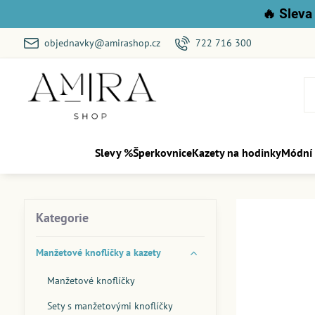
🔥
Sleva 
objednavky@amirashop.cz
722 716 300
Slevy %
Šperkovnice
Kazety na hodinky
Módní
Kategorie
Manžetové knoflíčky a kazety
Manžetové knoflíčky
Sety s manžetovými knoflíčky