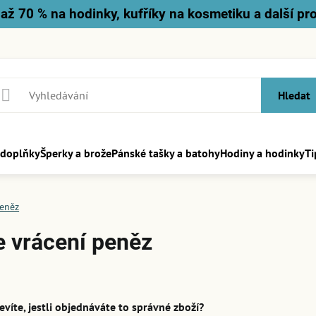
až 70 % na hodinky, kufříky na kosmetiku a další pr
Hledat
 doplňky
Šperky a brože
Pánské tašky a batohy
Hodiny a hodinky
Ti
peněz
 vrácení peněz
evíte, jestli objednáváte to správné zboží?