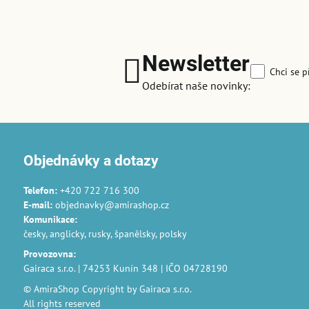
Newsletter
Chci se p
Odebírat naše novinky:
Objednávky a dotazy
Telefon:
+420 722 716 300
E-mail:
objednavky@amirashop.cz
Komunikace
:
česky, anglicky, rusky, španělsky, polsky
Provozovna
:
Gairaca s.r.o. | 74253 Kunín 348 | IČO 04728190
© AmiraShop Copyright by Gairaca s.r.o.
All rights reserved