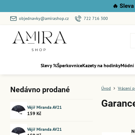
🔥
Sleva 
objednavky@amirashop.cz
722 716 300
Slevy %
Šperkovnice
Kazety na hodinky
Módní
Nedávno prodané
Úvod
Vrácení 
Garance
Vějíř Miranda AV21
159 Kč
Vějíř Miranda AV21
N