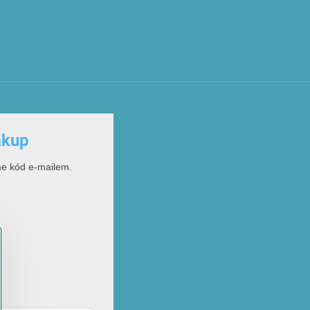
ákup
me kód e-mailem.