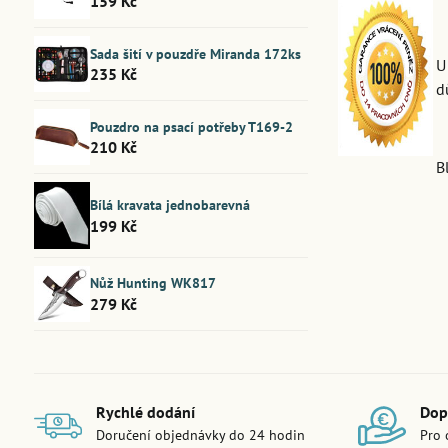
159 Kč
Sada šití v pouzdře Miranda 172ks
U
235 Kč
d
Pouzdro na psací potřeby T169-2
210 Kč
B
Bílá kravata jednobarevná
199 Kč
Nůž Hunting WK817
279 Kč
Rychlé dodání
Dop
Doručení objednávky do 24 hodin
Pro 