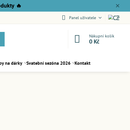
odukty
🔥
✕
Panel uživatele
Nákupní košík
0 Kč
py na dárky
Svatební sezóna 2026
Kontakt