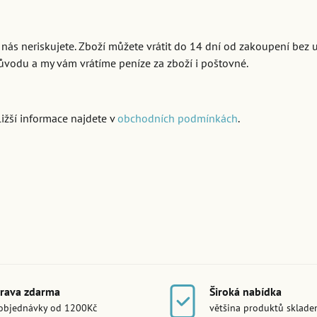
 nás neriskujete. Zboží můžete vrátit do 14 dní od zakoupení bez 
ůvodu a my vám vrátíme peníze za zboží i poštovné.
ližší informace najdete v
obchodních podmínkách
.
rava zdarma
Široká nabídka
objednávky od 1200Kč
většina produktů sklad