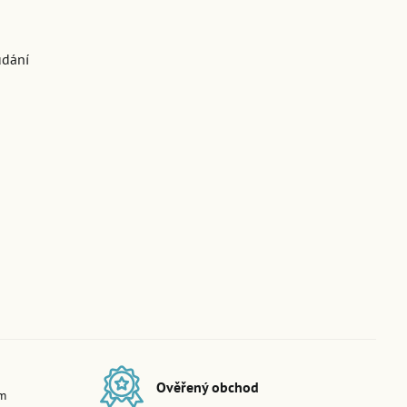
udání
Ověřený obchod
em