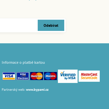
Odebírat
Informace o platbě kartou
Partnerský web:
www.bypami.cz