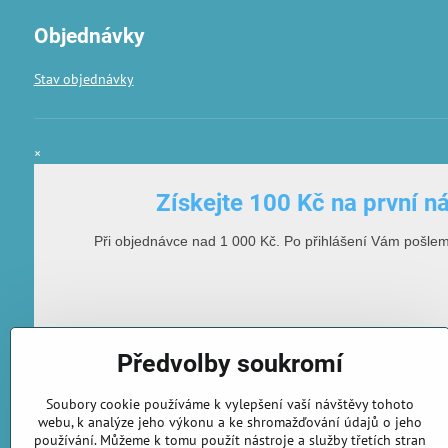
Objednávky
Stav objednávky
×
Získejte 100 Kč na první n
Při objednávce nad 1 000 Kč. Po přihlášení Vám pošle
Předvolby soukromí
Soubory cookie používáme k vylepšení vaší návštěvy tohoto
webu, k analýze jeho výkonu a ke shromažďování údajů o jeho
E-mailová adresa
používání. Můžeme k tomu použít nástroje a služby třetích stran