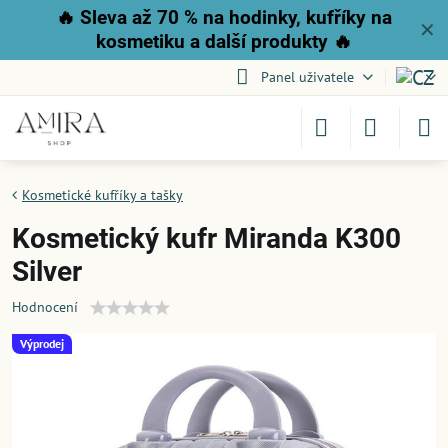
🔥
Sleva až 70 % na hodinky, kufříky na
✕
kosmetiku a další produkty
🔥
Panel uživatele
Kosmetické kufříky a tašky
Kosmetický kufr Miranda K300
Silver
Hodnocení
Výprodej