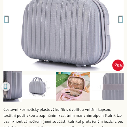
20%
Cestovní kosmetický plastový kufřík s dvojitou vnitřní kapsou,
textilní podšívkou a zapínáním kvalitním masivním zipem. Kufřík lze
uzamknout zámečkem (není součástí kufříku) protaženým jezdci zipu.