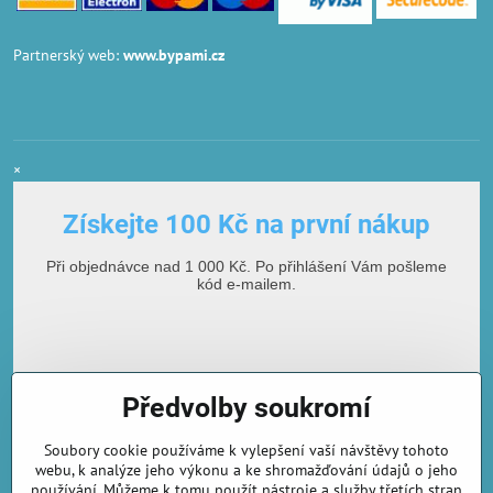
Partnerský web:
www.bypami.cz
×
Získejte 100 Kč na první nákup
Při objednávce nad 1 000 Kč. Po přihlášení Vám pošleme
kód e-mailem.
Předvolby soukromí
Soubory cookie používáme k vylepšení vaší návštěvy tohoto
webu, k analýze jeho výkonu a ke shromažďování údajů o jeho
používání. Můžeme k tomu použít nástroje a služby třetích stran