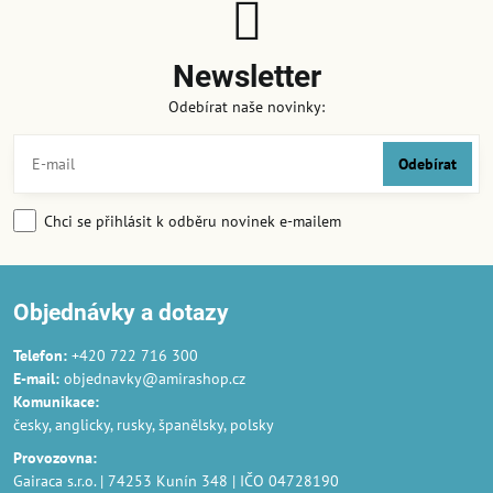
Newsletter
Odebírat naše novinky:
Odebírat
Chci se přihlásit k odběru novinek e-mailem
Objednávky a dotazy
Telefon:
+420 722 716 300
E-mail:
objednavky@amirashop.cz
Komunikace
:
česky, anglicky, rusky, španělsky, polsky
Provozovna
:
Gairaca s.r.o. | 74253 Kunín 348 | IČO 04728190