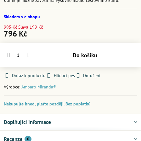
Kufřík je možné zavěsit na výsuvné madlo cestovního kufru.
Skladem v e-shopu
995 Kč
Sleva
199 Kč
796 Kč
Do košíku
Dotaz k produktu
Hlídací pes
Doručení
Výrobce:
Amparo Miranda®
Nakupujte hned, plaťte později. Bez poplatků
Doplňující informace
Recenze
0