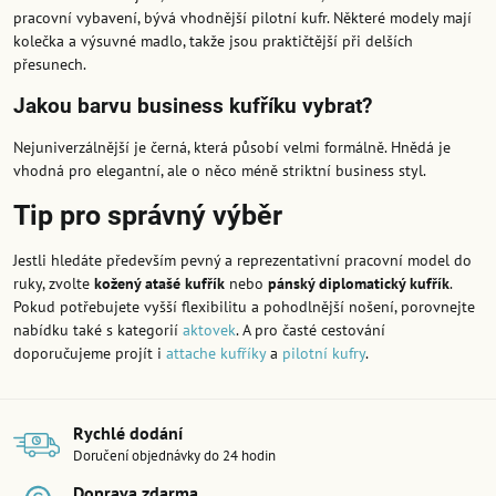
pracovní vybavení, bývá vhodnější pilotní kufr. Některé modely mají
kolečka a výsuvné madlo, takže jsou praktičtější při delších
přesunech.
Jakou barvu business kufříku vybrat?
Nejuniverzálnější je černá, která působí velmi formálně. Hnědá je
vhodná pro elegantní, ale o něco méně striktní business styl.
Tip pro správný výběr
Jestli hledáte především pevný a reprezentativní pracovní model do
ruky, zvolte
kožený atašé kufřík
nebo
pánský diplomatický kufřík
.
Pokud potřebujete vyšší flexibilitu a pohodlnější nošení, porovnejte
nabídku také s kategorií
aktovek
. A pro časté cestování
doporučujeme projít i
attache kufříky
a
pilotní kufry
.
Rychlé dodání
Doručení objednávky do 24 hodin
Doprava zdarma