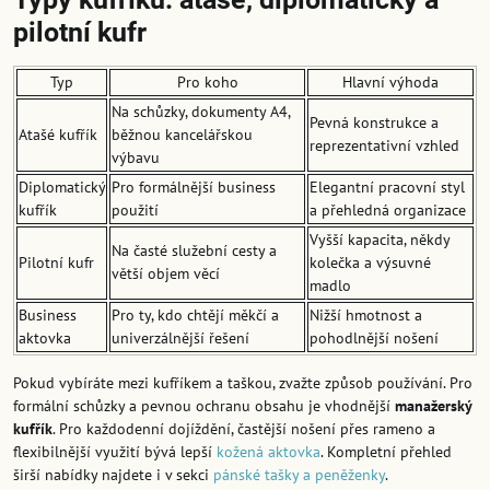
pilotní kufr
Typ
Pro koho
Hlavní výhoda
Na schůzky, dokumenty A4,
Pevná konstrukce a
Atašé kufřík
běžnou kancelářskou
reprezentativní vzhled
výbavu
Diplomatický
Pro formálnější business
Elegantní pracovní styl
kufřík
použití
a přehledná organizace
Vyšší kapacita, někdy
Na časté služební cesty a
Pilotní kufr
kolečka a výsuvné
větší objem věcí
madlo
Business
Pro ty, kdo chtějí měkčí a
Nižší hmotnost a
aktovka
univerzálnější řešení
pohodlnější nošení
Pokud vybíráte mezi kufříkem a taškou, zvažte způsob používání. Pro
formální schůzky a pevnou ochranu obsahu je vhodnější
manažerský
kufřík
. Pro každodenní dojíždění, častější nošení přes rameno a
flexibilnější využití bývá lepší
kožená aktovka
. Kompletní přehled
širší nabídky najdete i v sekci
pánské tašky a peněženky
.