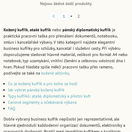
Nejsou žádné další produkty.
1
2
Kožený kufřík
,
atašé kufřík
nebo
pánský diplomatický kufřík
je
praktická pracovní taška pro přenášení dokumentů, notebooku,
smluv i kancelářské výbavy. V této kategorii najdete elegantní
business kufříky pro schůzky, kancelář i služební cesty. Při výběru
doporučujeme sledovat hlavně materiál, velikost pro formát A4 nebo
notebook, typ uzamykání, vnitřní členění a celkovou odolnost dna i
hran. Pokud hledáte spíše měkčí pracovní tašku přes rameno,
podívejte se také na
kožené aktovky
.
Co je kožený kufřík a pro koho se hodí
Jak vybrat pánský kožený kufřík
Typy kufříků: atašé, diplomatický a pilotní kufr
Cenové segmenty a očekávaná výbava
FAQ
Dobře vybraný business kufřík nepůsobí jen reprezentativně, ale
hlavně zjednoduší každodenní organizaci dokumentů, elektroniky a
pracovních drobností. Rozdíl mezi levnějším kufříkem a kvalitním