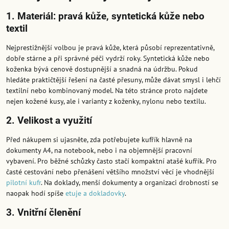
1. Materiál: pravá kůže, syntetická kůže nebo
textil
Nejprestižnější volbou je pravá kůže, která působí reprezentativně,
dobře stárne a při správné péči vydrží roky. Syntetická kůže nebo
koženka bývá cenově dostupnější a snadná na údržbu. Pokud
hledáte praktičtější řešení na časté přesuny, může dávat smysl i lehčí
textilní nebo kombinovaný model. Na této stránce proto najdete
nejen kožené kusy, ale i varianty z koženky, nylonu nebo textilu.
2. Velikost a využití
Před nákupem si ujasněte, zda potřebujete kufřík hlavně na
dokumenty A4, na notebook, nebo i na objemnější pracovní
vybavení. Pro běžné schůzky často stačí kompaktní atašé kufřík. Pro
časté cestování nebo přenášení většího množství věcí je vhodnější
pilotní kufr
. Na doklady, menší dokumenty a organizaci drobností se
naopak hodí spíše
etuje a dokladovky
.
3. Vnitřní členění