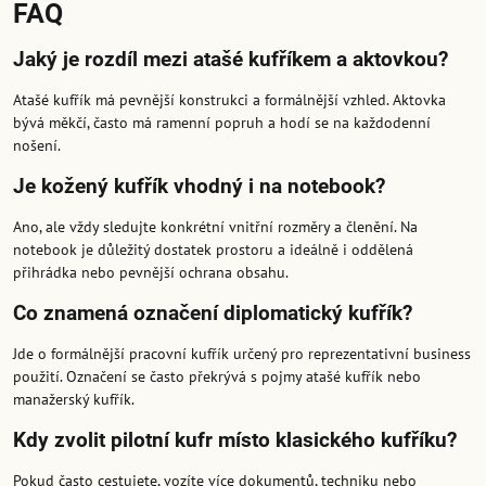
FAQ
Jaký je rozdíl mezi atašé kufříkem a aktovkou?
Atašé kufřík má pevnější konstrukci a formálnější vzhled. Aktovka
bývá měkčí, často má ramenní popruh a hodí se na každodenní
nošení.
Je kožený kufřík vhodný i na notebook?
Ano, ale vždy sledujte konkrétní vnitřní rozměry a členění. Na
notebook je důležitý dostatek prostoru a ideálně i oddělená
přihrádka nebo pevnější ochrana obsahu.
Co znamená označení diplomatický kufřík?
Jde o formálnější pracovní kufřík určený pro reprezentativní business
použití. Označení se často překrývá s pojmy atašé kufřík nebo
manažerský kufřík.
Kdy zvolit pilotní kufr místo klasického kufříku?
Pokud často cestujete, vozíte více dokumentů, techniku nebo