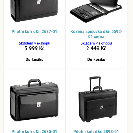
Pilotní kufr d&n 2687-01
Kožená spisovka d&n 5592-
01 černá
Skladem v e-shopu
Skladem v e-shopu
3 999 Kč
2 449 Kč
Do košíku
Do košíku
Pilotní kufr d&n 2685-01
Pilotní kufr d&n 2893-01