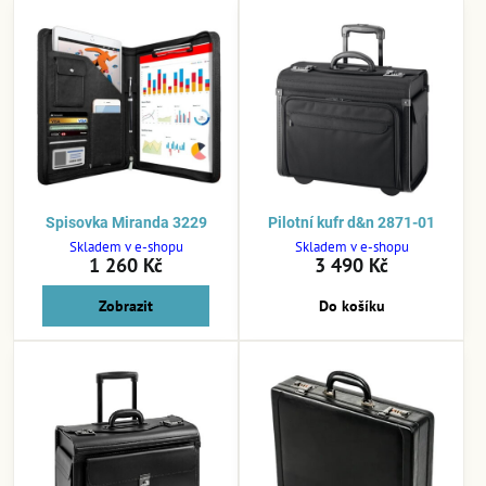
Spisovka Miranda 3229
Pilotní kufr d&n 2871-01
Skladem v e-shopu
Skladem v e-shopu
1 260 Kč
3 490 Kč
Zobrazit
Do košíku