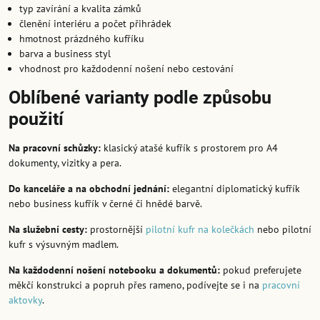
typ zavírání a kvalita zámků
členění interiéru a počet přihrádek
hmotnost prázdného kufříku
barva a business styl
vhodnost pro každodenní nošení nebo cestování
Oblíbené varianty podle způsobu
použití
Na pracovní schůzky:
klasický atašé kufřík s prostorem pro A4
dokumenty, vizitky a pera.
Do kanceláře a na obchodní jednání:
elegantní diplomatický kufřík
nebo business kufřík v černé či hnědé barvě.
Na služební cesty:
prostornější
pilotní kufr na kolečkách
nebo pilotní
kufr s výsuvným madlem.
Na každodenní nošení notebooku a dokumentů:
pokud preferujete
měkčí konstrukci a popruh přes rameno, podívejte se i na
pracovní
aktovky
.