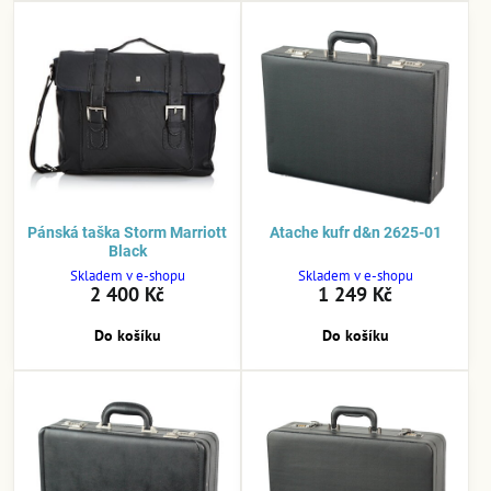
Pánská taška Storm Marriott
Atache kufr d&n 2625-01
Black
Skladem v e-shopu
Skladem v e-shopu
2 400 Kč
1 249 Kč
Do košíku
Do košíku