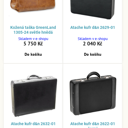
Kožená taška GreenLand
Atache kufr d&n 2629-01
1305-24 světle hnědá
Skladem v e-shopu
Skladem v e-shopu
5 750 Kč
2 040 Kč
Do košíku
Do košíku
Atache kufr d&n 2632-01
Atache kufr d&n 2622-01