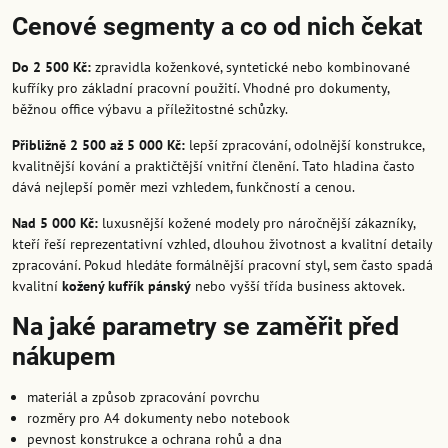
Cenové segmenty a co od nich čekat
Do 2 500 Kč:
zpravidla koženkové, syntetické nebo kombinované
kufříky pro základní pracovní použití. Vhodné pro dokumenty,
běžnou office výbavu a příležitostné schůzky.
Přibližně 2 500 až 5 000 Kč:
lepší zpracování, odolnější konstrukce,
kvalitnější kování a praktičtější vnitřní členění. Tato hladina často
dává nejlepší poměr mezi vzhledem, funkčností a cenou.
Nad 5 000 Kč:
luxusnější kožené modely pro náročnější zákazníky,
kteří řeší reprezentativní vzhled, dlouhou životnost a kvalitní detaily
zpracování. Pokud hledáte formálnější pracovní styl, sem často spadá
kvalitní
kožený kufřík pánský
nebo vyšší třída business aktovek.
Na jaké parametry se zaměřit před
nákupem
materiál a způsob zpracování povrchu
rozměry pro A4 dokumenty nebo notebook
pevnost konstrukce a ochrana rohů a dna