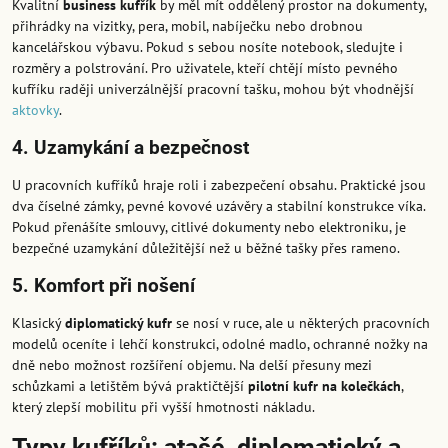
Kvalitní
business kufřík
by měl mít oddělený prostor na dokumenty,
přihrádky na vizitky, pera, mobil, nabíječku nebo drobnou
kancelářskou výbavu. Pokud s sebou nosíte notebook, sledujte i
rozměry a polstrování. Pro uživatele, kteří chtějí místo pevného
kufříku raději univerzálnější pracovní tašku, mohou být vhodnější
aktovky
.
4. Uzamykání a bezpečnost
U pracovních kufříků hraje roli i zabezpečení obsahu. Praktické jsou
dva číselné zámky, pevné kovové uzávěry a stabilní konstrukce víka.
Pokud přenášíte smlouvy, citlivé dokumenty nebo elektroniku, je
bezpečné uzamykání důležitější než u běžné tašky přes rameno.
5. Komfort při nošení
Klasický
diplomatický kufr
se nosí v ruce, ale u některých pracovních
modelů oceníte i lehčí konstrukci, odolné madlo, ochranné nožky na
dně nebo možnost rozšíření objemu. Na delší přesuny mezi
schůzkami a letištěm bývá praktičtější
pilotní kufr na kolečkách
,
který zlepší mobilitu při vyšší hmotnosti nákladu.
Typy kufříků: atašé, diplomatický a