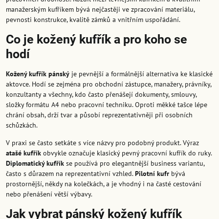
manažerským kufříkem bývá nejčastěji ve zpracování materiálu,
pevnosti konstrukce, kvalitě zámků a vnitřním uspořádání.
Co je kožený kufřík a pro koho se
hodí
Kožený kufřík pánský
je pevnější a formálnější alternativa ke klasické
aktovce. Hodí se zejména pro obchodní zástupce, manažery, právníky,
konzultanty a všechny, kdo často přenášejí dokumenty, smlouvy,
složky formátu A4 nebo pracovní techniku. Oproti měkké tašce lépe
chrání obsah, drží tvar a působí reprezentativněji při osobních
schůzkách.
V praxi se často setkáte s více názvy pro podobný produkt. Výraz
atašé kufřík
obvykle označuje klasický pevný pracovní kufřík do ruky.
Diplomatický kufřík
se používá pro elegantnější business variantu,
často s důrazem na reprezentativní vzhled.
Pilotní kufr
bývá
prostornější, někdy na kolečkách, a je vhodný i na časté cestování
nebo přenášení větší výbavy.
Jak vybrat pánský kožený kufřík