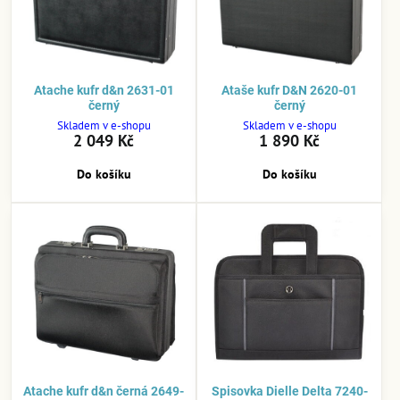
Atache kufr d&n 2631-01
Ataše kufr D&N 2620-01
černý
černý
Skladem v e-shopu
Skladem v e-shopu
2 049 Kč
1 890 Kč
Do košíku
Do košíku
Atache kufr d&n černá 2649-
Spisovka Dielle Delta 7240-