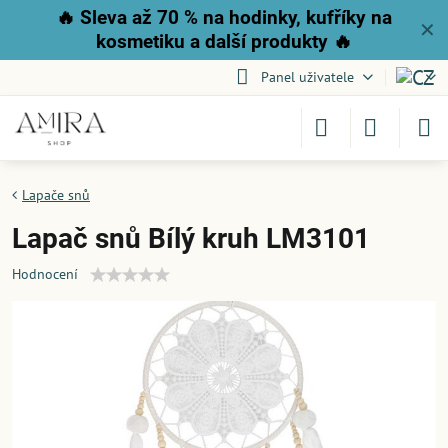
🔥
Sleva až 70 % na hodinky, kufříky na
✕
kosmetiku a další produkty
🔥
Panel uživatele
Lapače snů
Lapač snů Bílý kruh LM3101
Hodnocení