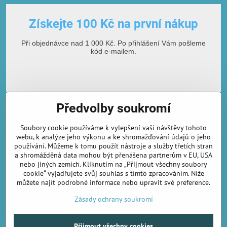
Získejte 100 Kč na první nákup
Při objednávce nad 1 000 Kč. Po přihlášení Vám pošleme
kód e-mailem.
Předvolby soukromí
Soubory cookie používáme k vylepšení vaší návštěvy tohoto
webu, k analýze jeho výkonu a ke shromažďování údajů o jeho
používání. Můžeme k tomu použít nástroje a služby třetích stran
E-mailová adresa
a shromážděná data mohou být přenášena partnerům v EU, USA
nebo jiných zemích. Kliknutím na „Přijmout všechny soubory
cookie“ vyjadřujete svůj souhlas s tímto zpracováním. Níže
můžete najít podrobné informace nebo upravit své preference.
Odebírat novinky
Zásady ochrany soukromí
Přijmout všechny cookies