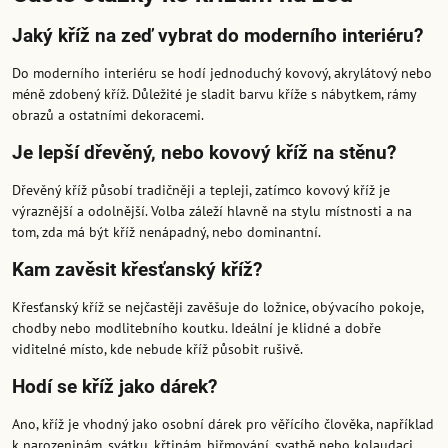
Jaký kříž na zeď vybrat do moderního interiéru?
Do moderního interiéru se hodí jednoduchý kovový, akrylátový nebo
méně zdobený kříž. Důležité je sladit barvu kříže s nábytkem, rámy
obrazů a ostatními dekoracemi.
Je lepší dřevěný, nebo kovový kříž na stěnu?
Dřevěný kříž působí tradičněji a tepleji, zatímco kovový kříž je
výraznější a odolnější. Volba záleží hlavně na stylu místnosti a na
tom, zda má být kříž nenápadný, nebo dominantní.
Kam zavěsit křesťanský kříž?
Křesťanský kříž se nejčastěji zavěšuje do ložnice, obývacího pokoje,
chodby nebo modlitebního koutku. Ideální je klidné a dobře
viditelné místo, kde nebude kříž působit rušivě.
Hodí se kříž jako dárek?
Ano, kříž je vhodný jako osobní dárek pro věřícího člověka, například
k narozeninám, svátku, křtinám, biřmování, svatbě nebo kolaudaci.