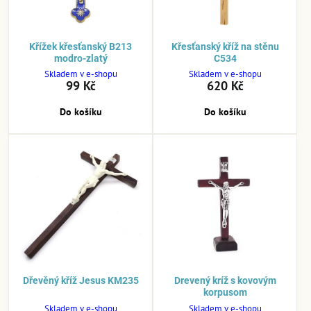
Křížek křesťanský B213
Křesťanský kříž na stěnu
modro-zlatý
C534
Skladem v e-shopu
Skladem v e-shopu
99 Kč
620 Kč
Do košíku
Do košíku
Dřevěný kříž Jesus KM235
Drevený kríž s kovovým
korpusom
Skladem v e-shopu
Skladem v e-shopu