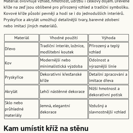
Materiál ovlivňuje vzhled, hmotnost, údržbu i celkový dojem. Dřevěné
kříže na zeď jsou oblíbené pro přirozený vzhled a tradiční symboliku.
Kovové kříže působí pevněji a hodí se i do jednodušších interiérů.
Pryskyřice a akrylát umožňují detailnější tvary, barevné zdobení
nebo imitaci jiných materiálů.
Materiál
Vhodné použití
Výhoda
Tradiční interiér, ložnice,
Přirozený a teplý
Dřevo
modlitební koutek
vzhled
Modernější nebo
Odolnost a
Kov
minimalistická výzdoba
výraznější linie
Dekorativní křesťanské
Detailní zpracování a
Pryskyřice
kříže
imitace dřeva
Nižší hmotnost a
Akrylát
Lehčí nástěnné dekorace
dekorativní potisk
Sklo nebo
Jemná, elegantní
Vzdušný a
průhledné
dekorace
slavnostnější vzhled
materiály
Kam umístit kříž na stěnu