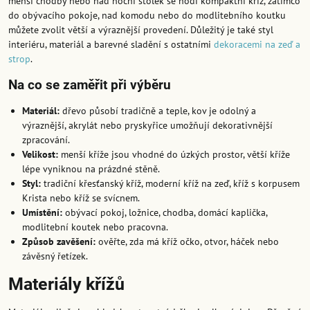
menší chodby nebo nad noční stolek se hodí kompaktní kříž, zatímco
do obývacího pokoje, nad komodu nebo do modlitebního koutku
můžete zvolit větší a výraznější provedení. Důležitý je také styl
interiéru, materiál a barevné sladění s ostatními
dekoracemi na zeď a
strop
.
Na co se zaměřit při výběru
Materiál:
dřevo působí tradičně a teple, kov je odolný a
výraznější, akrylát nebo pryskyřice umožňují dekorativnější
zpracování.
Velikost:
menší kříže jsou vhodné do úzkých prostor, větší kříže
lépe vyniknou na prázdné stěně.
Styl:
tradiční křesťanský kříž, moderní kříž na zeď, kříž s korpusem
Krista nebo kříž se svícnem.
Umístění:
obývací pokoj, ložnice, chodba, domácí kaplička,
modlitební koutek nebo pracovna.
Způsob zavěšení:
ověřte, zda má kříž očko, otvor, háček nebo
závěsný řetízek.
Materiály křížů