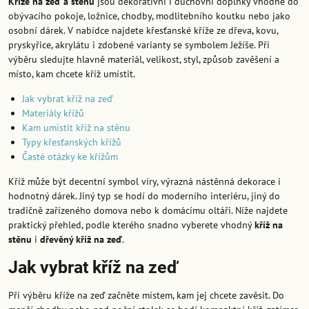
Kříže na zeď a stěnu
jsou dekorativní i duchovní doplňky vhodné do
obývacího pokoje, ložnice, chodby, modlitebního koutku nebo jako
osobní dárek. V nabídce najdete křesťanské kříže ze dřeva, kovu,
pryskyřice, akrylátu i zdobené varianty se symbolem Ježíše. Při
výběru sledujte hlavně materiál, velikost, styl, způsob zavěšení a
místo, kam chcete kříž umístit.
Jak vybrat kříž na zeď
Materiály křížů
Kam umístit kříž na stěnu
Typy křesťanských křížů
Časté otázky ke křížům
Kříž může být decentní symbol víry, výrazná nástěnná dekorace i
hodnotný dárek. Jiný typ se hodí do moderního interiéru, jiný do
tradičně zařízeného domova nebo k domácímu oltáři. Níže najdete
praktický přehled, podle kterého snadno vyberete vhodný
kříž na
stěnu
i
dřevěný kříž na zeď
.
Jak vybrat kříž na zeď
Při výběru kříže na zeď začněte místem, kam jej chcete zavěsit. Do