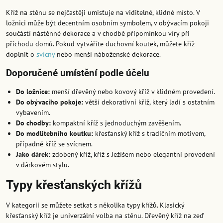
Kříž na stěnu se nejčastěji umisťuje na viditelné, klidné místo. V
ložnici může být decentním osobním symbolem, v obývacím pokoji
součástí nástěnné dekorace a v chodbě připomínkou víry při
příchodu domů. Pokud vytváříte duchovní koutek, můžete kříž
doplnit o
svícny
nebo menší náboženské dekorace.
Doporučené umístění podle účelu
Do ložnice:
menší dřevěný nebo kovový kříž v klidném provedení.
Do obývacího pokoje:
větší dekorativní kříž, který ladí s ostatním
vybavením.
Do chodby:
kompaktní kříž s jednoduchým zavěšením.
Do modlitebního koutku:
křesťanský kříž s tradičním motivem,
případně kříž se svícnem.
Jako dárek:
zdobený kříž, kříž s Ježíšem nebo elegantní provedení
v dárkovém stylu.
Typy křesťanských křížů
V kategorii se můžete setkat s několika typy křížů. Klasický
křesťanský kříž je univerzální volba na stěnu. Dřevěný kříž na zeď