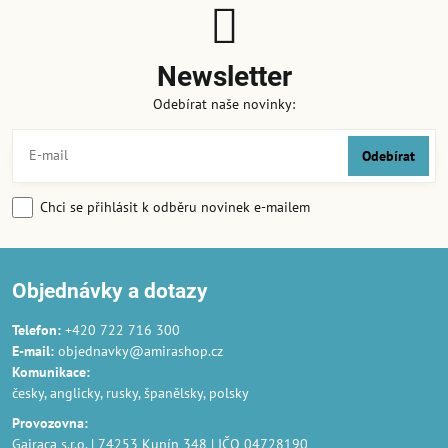
Newsletter
Odebírat naše novinky:
Odebírat
Chci se přihlásit k odběru novinek e-mailem
Objednávky a dotazy
Telefon:
+420 722 716 300
E-mail:
objednavky@amirashop.cz
Komunikace
:
česky, anglicky, rusky, španělsky, polsky
Provozovna
:
Gairaca s.r.o. | 74253 Kunín 348 | IČO 04728190