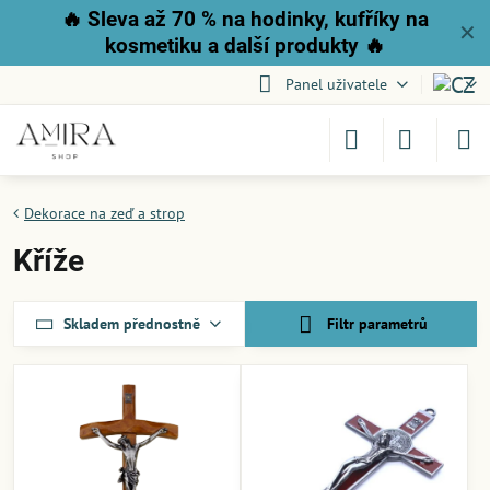
🔥
Sleva až 70 % na hodinky, kufříky na
✕
kosmetiku a další produkty
🔥
Panel uživatele
Dekorace na zeď a strop
Kříže
Skladem přednostně
Filtr parametrů