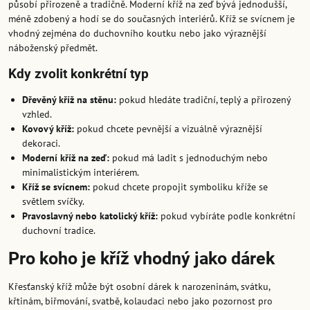
působí přirozeně a tradičně. Moderní kříž na zeď bývá jednodušší,
méně zdobený a hodí se do současných interiérů. Kříž se svícnem je
vhodný zejména do duchovního koutku nebo jako výraznější
náboženský předmět.
Kdy zvolit konkrétní typ
Dřevěný kříž na stěnu:
pokud hledáte tradiční, teplý a přirozený
vzhled.
Kovový kříž:
pokud chcete pevnější a vizuálně výraznější
dekoraci.
Moderní kříž na zeď:
pokud má ladit s jednoduchým nebo
minimalistickým interiérem.
Kříž se svícnem:
pokud chcete propojit symboliku kříže se
světlem svíčky.
Pravoslavný nebo katolický kříž:
pokud vybíráte podle konkrétní
duchovní tradice.
Pro koho je kříž vhodný jako dárek
Křesťanský kříž může být osobní dárek k narozeninám, svátku,
křtinám, biřmování, svatbě, kolaudaci nebo jako pozornost pro