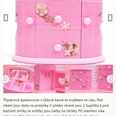
Třípatrová šperkovnice v růžové barvě se zrcátkem ve víku. Pod
víkem jsou sloty na prstýnky. V přední straně jsou 2 šuplíčky a pod
bočními dvířky se srdíčky jsou háčky na řetízky. Při otevření víka