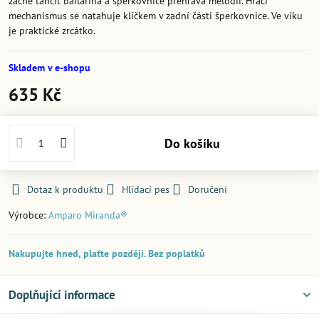
začne tančit bailarína a šperkovnice přehrává melodii. Hrací
mechanismus se natahuje klíčkem v zadní části šperkovnice. Ve víku
je praktické zrcátko.
Skladem v e-shopu
635 Kč
Do košíku
Dotaz k produktu
Hlídací pes
Doručení
Výrobce:
Amparo Miranda®
Nakupujte hned, plaťte později. Bez poplatků
Doplňující informace