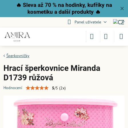
🔥
Sleva až 70 % na hodinky, kufříky na
✕
kosmetiku a další produkty
🔥
Panel uživatele
Šperkovničky
Hrací šperkovnice Miranda
D1739 růžová
Hodnocení
5
/
5
(
2
x)