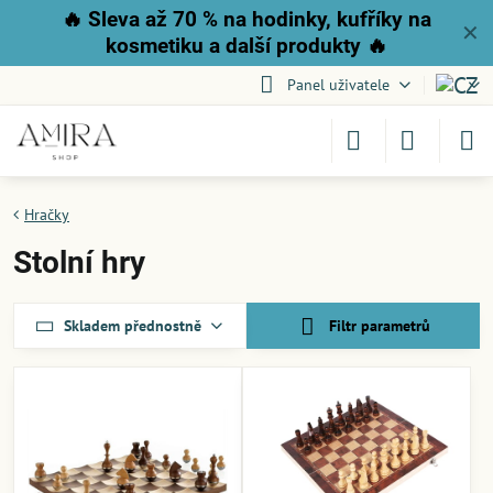
🔥
Sleva až 70 % na hodinky, kufříky na
✕
kosmetiku a další produkty
🔥
Panel uživatele
Hračky
Stolní hry
Skladem přednostně
Filtr parametrů