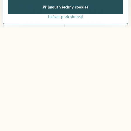
cm
cm
Skladem v e-shopu
Skladem v e-shopu
Přijmout všechny cookies
510 Kč
950 Kč
Ukázat podrobnosti
Do košíku
Do košíku
Šachy Terracotta 38x36cm
Šachy Terracotta 43x43cm
Skladem v e-shopu
Skladem v e-shopu
2 150 Kč
2 700 Kč
Do košíku
Do košíku