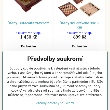
Šachy Terracotta 26x26cm
Šachy 3v1 dřevěné 39x39
cm
Skladem v e-shopu
Skladem v e-shopu
1 450 Kč
699 Kč
Do košíku
Do košíku
Předvolby soukromí
Soubory cookie používáme k vylepšení vaší návštěvy tohoto
webu, k analýze jeho výkonu a ke shromažďování údajů o jeho
používání. Můžeme k tomu použít nástroje a služby třetích stran
a shromážděná data mohou být přenášena partnerům v EU, USA
nebo jiných zemích. Kliknutím na „Přijmout všechny soubory
cookie“ vyjadřujete svůj souhlas s tímto zpracováním. Níže
můžete najít podrobné informace nebo upravit své preference.
Zásady ochrany soukromí
Šachy 3v1 dřevěné 29x29
Šachy 3v1 dřevěné 44x44