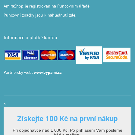
AmiraShop je registrován na Puncovním úřadě.
Puncovní značky
jsou k nahlédnutí
zde
.
Informace o platbě kartou
Partnerský web:
www.bypami.cz
×
Získejte 100 Kč na první nákup
Při objednávce nad 1 000 Kč. Po přihlášení Vám pošleme
kód e-mailem.