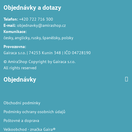
Objednávky a dotazy
Telefon:
+420 722 716 300
E-mail:
objednavky@amirashop.cz
Komunikace
:
česky, anglicky, rusky, španělsky, polsky
Provozovna
:
Gairaca s.r.o. | 74253 Kunín 348 | IČO 04728190
© AmiraShop Copyright by Gairaca s.r.o.
All rights reserved
Objednávky
Obchodní podmínky
Podmínky ochrany osobních údajů
Poštovné a doprava
Velkoobchod
- značka Gaira®