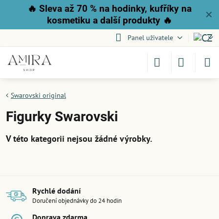
🔥
Sleva až 70 % na hodinky, kufříky na
✕
kosmetiku a další produkty
🔥
Panel uživatele
Swarovski original
Figurky Swarovski
Rychlé dodání
Doručení objednávky do 24 hodin
Doprava zdarma