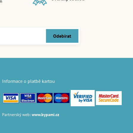
em
Odebírat
Informace o platbě kartou
Partnerský web:
www.bypami.cz