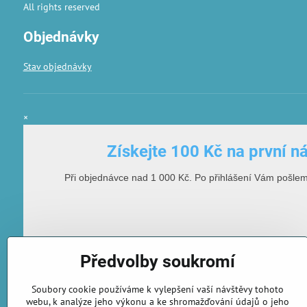
All rights reserved
Objednávky
Stav objednávky
×
Získejte 100 Kč na první n
Při objednávce nad 1 000 Kč. Po přihlášení Vám pošle
Předvolby soukromí
Soubory cookie používáme k vylepšení vaší návštěvy tohoto
webu, k analýze jeho výkonu a ke shromažďování údajů o jeho