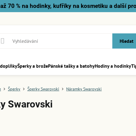
až 70 % na hodinky, kufříky na kosmetiku a další pr
Hledat
 doplňky
Šperky a brože
Pánské tašky a batohy
Hodiny a hodinky
Ti
e
Šperky
Šperky Swarovski
Náramky Swarovski
y Swarovski