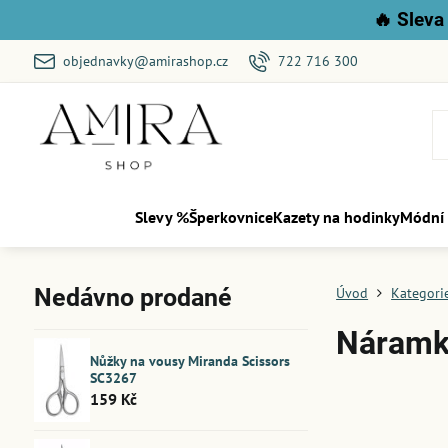
🔥
Sleva 
objednavky@amirashop.cz
722 716 300
Slevy %
Šperkovnice
Kazety na hodinky
Módní
Nedávno prodané
Úvod
Kategori
Náramk
Nůžky na vousy Miranda Scissors
SC3267
159 Kč