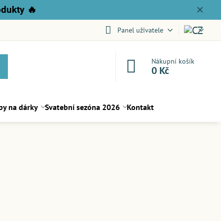
odukty
🔥
✕
Panel uživatele
Nákupní košík
0 Kč
py na dárky
Svatební sezóna 2026
Kontakt