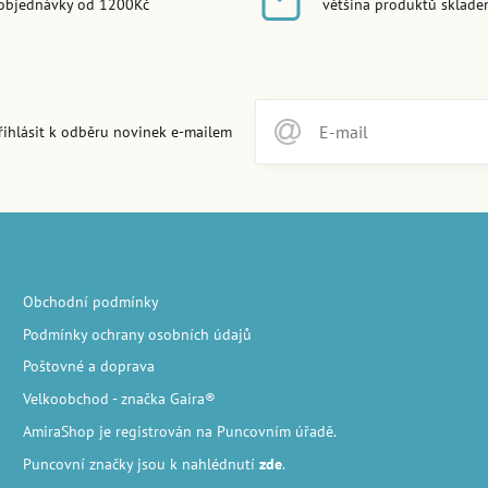
objednávky od 1200Kč
většina produktů sklad
řihlásit k odběru novinek e-mailem
Obchodní podmínky
Podmínky ochrany osobních údajů
Poštovné a doprava
Velkoobchod
- značka Gaira®
AmiraShop je registrován na Puncovním úřadě.
Puncovní značky
jsou k nahlédnutí
zde
.