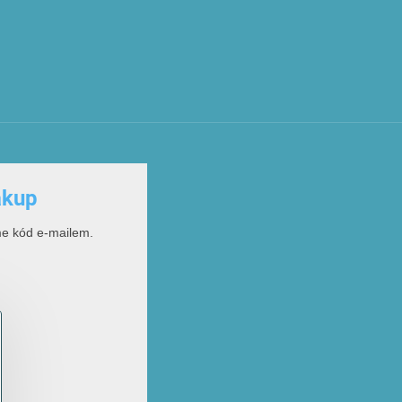
ákup
me kód e-mailem.