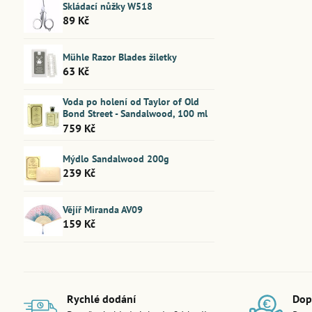
Skládací nůžky W518
89 Kč
Mühle Razor Blades žiletky
63 Kč
Voda po holení od Taylor of Old
Bond Street - Sandalwood, 100 ml
759 Kč
Mýdlo Sandalwood 200g
239 Kč
Vějíř Miranda AV09
159 Kč
Rychlé dodání
Dop