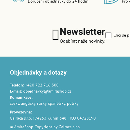
Doručení objednávky do 24 hodin
Pro 
Newsletter
Chci se p
Odebírat naše novinky:
Objednávky a dotazy
Telefon:
+420 722 716 300
E-mail:
objednavky@amirashop.cz
Komunikace
:
česky, anglicky, rusky, španělsky, polsky
Provozovna
:
Gairaca s.r.o. | 74253 Kunín 348 | IČO 04728190
© AmiraShop Copyright by Gairaca s.r.o.