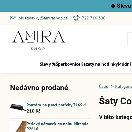
🔥
Sleva 
objednavky@amirashop.cz
722 716 300
Slevy %
Šperkovnice
Kazety na hodinky
Módní
Nedávno prodané
Úvod
Kategori
Šaty Co
Pouzdro na psací potřeby T169-1
210 Kč
Perlový náramek na nohu Miranda
P2616