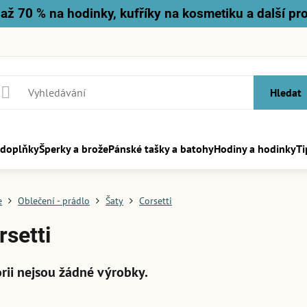
až 70 % na hodinky, kufříky na kosmetiku a další pr
Hledat
 doplňky
Šperky a brože
Pánské tašky a batohy
Hodiny a hodinky
Ti
e
Oblečení - prádlo
Šaty
Corsetti
rsetti