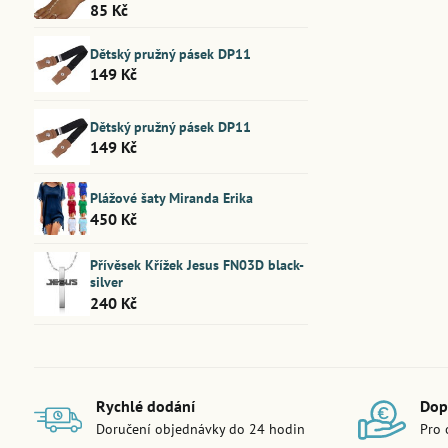
85 Kč
Dětský pružný pásek DP11
149 Kč
Dětský pružný pásek DP11
149 Kč
Plážové šaty Miranda Erika
450 Kč
Přívěsek Křížek Jesus FN03D black-
silver
240 Kč
Rychlé dodání
Dop
Doručení objednávky do 24 hodin
Pro 