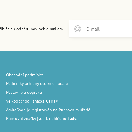
řihlásit k odběru novinek e-mailem
Obchodní podmínky
Podmínky ochrany osobních údajů
Poštovné a doprava
Velkoobchod
- značka Gaira®
AmiraShop je registrován na Puncovním úřadě.
Puncovní značky
jsou k nahlédnutí
zde
.