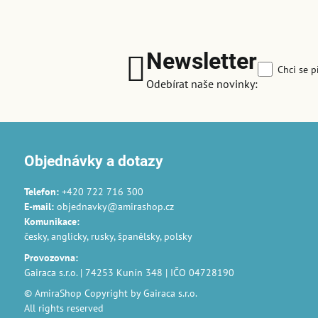
Newsletter
Chci se p
Odebírat naše novinky:
Objednávky a dotazy
Telefon:
+420 722 716 300
E-mail:
objednavky@amirashop.cz
Komunikace
:
česky, anglicky, rusky, španělsky, polsky
Provozovna
:
Gairaca s.r.o. | 74253 Kunín 348 | IČO 04728190
© AmiraShop Copyright by Gairaca s.r.o.
All rights reserved