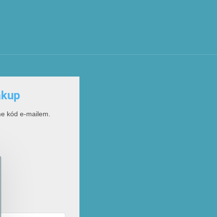
ákup
me kód e-mailem.