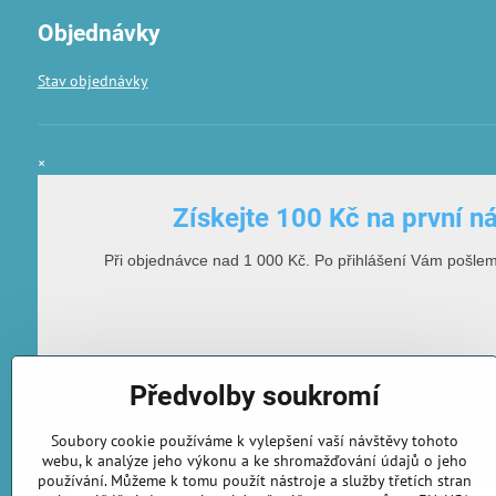
Objednávky
Stav objednávky
×
Získejte 100 Kč na první n
Při objednávce nad 1 000 Kč. Po přihlášení Vám pošle
Předvolby soukromí
Soubory cookie používáme k vylepšení vaší návštěvy tohoto
webu, k analýze jeho výkonu a ke shromažďování údajů o jeho
E-mailová adresa
používání. Můžeme k tomu použít nástroje a služby třetích stran