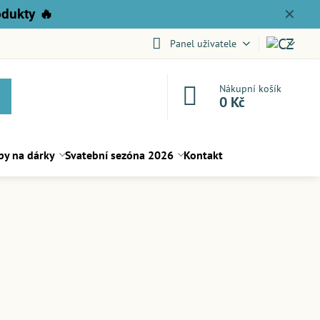
odukty
🔥
✕
Panel uživatele
Nákupní košík
0 Kč
py na dárky
Svatební sezóna 2026
Kontakt