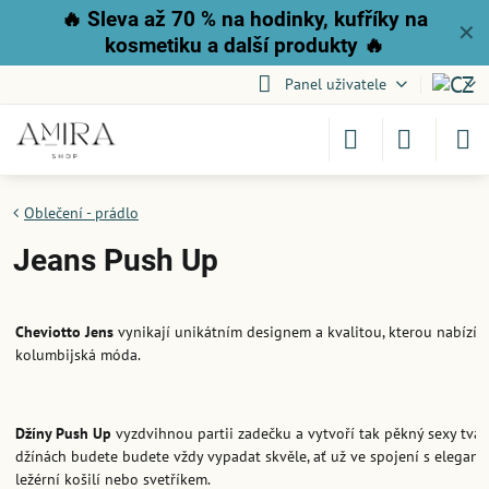
🔥
Sleva až 70 % na hodinky, kufříky na
✕
kosmetiku a další produkty
🔥
Panel uživatele
Oblečení - prádlo
Jeans Push Up
Cheviotto Jens
vynikají unikátním designem a kvalitou, kterou nabízí 
kolumbijská móda.
Džíny Push Up
vyzdvihnou partii zadečku a vytvoří tak pěkný sexy tvar.
džínách budete budete vždy vypadat skvěle, ať už ve spojení s elegan
ležérní košilí nebo svetříkem.