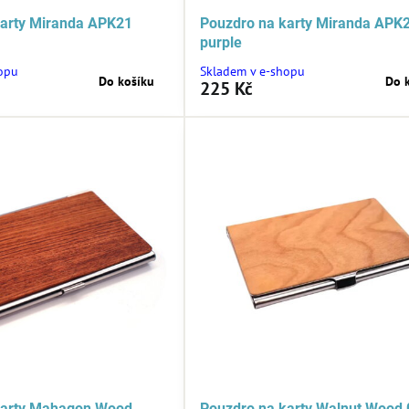
karty Miranda APK21
Pouzdro na karty Miranda APK
purple
opu
Skladem v e-shopu
Do košíku
Do 
225 Kč
karty Mahagon Wood
Pouzdro na karty Walnut Wood 