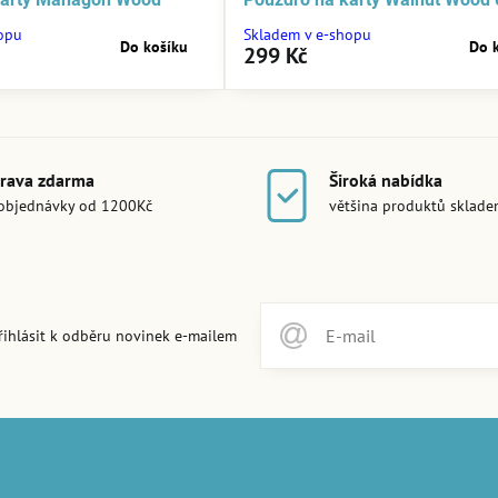
opu
Skladem v e-shopu
Do košíku
Do 
299 Kč
rava zdarma
Široká nabídka
objednávky od 1200Kč
většina produktů sklad
řihlásit k odběru novinek e-mailem