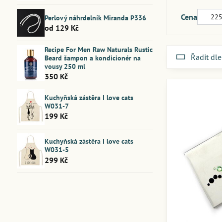
Od:
Cena
Perlový náhrdelník Miranda P336
od 129 Kč
Recipe For Men Raw Naturals Rustic
Řadit dle
Beard šampon a kondicionér na
vousy 250 ml
350 Kč
Kuchyňská zástěra I love cats
W031-7
199 Kč
Kuchyňská zástěra I love cats
W031-5
299 Kč