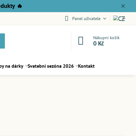
odukty
🔥
✕
Panel uživatele
Nákupní košík
0 Kč
py na dárky
Svatební sezóna 2026
Kontakt