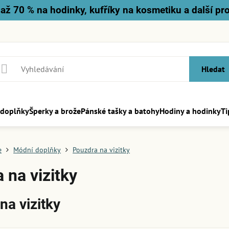
až 70 % na hodinky, kufříky na kosmetiku a další pr
Hledat
 doplňky
Šperky a brože
Pánské tašky a batohy
Hodiny a hodinky
Ti
e
Módní doplňky
Pouzdra na vizitky
 na vizitky
na vizitky