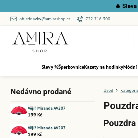
🔥
Sleva 
objednavky@amirashop.cz
722 716 300
Slevy %
Šperkovnice
Kazety na hodinky
Módní
Nedávno prodané
Úvod
Kategori
Pouzdra
Vějíř Miranda AV207
199 Kč
Pouzdra 
Vějíř Miranda AV207
199 Kč