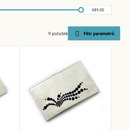
Do:
9
položek
Filtr parametrů