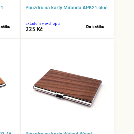
21
Pouzdro na karty Miranda APK21 blue
Skladem v e-shopu
košíku
Do košíku
225 Kč
01-16
Pouzdro na karty Walnut Wood