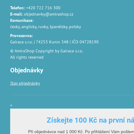
Telefon:
+420 722 716 300
E-mail:
objednavky@amirashop.cz
Komunikace
:
česky, anglicky, rusky, španělsky, polsky
Provozovna
:
Gairaca s.r.o. | 74253 Kunín 348 | IČO 04728190
© AmiraShop Copyright by Gairaca s.r.o.
All rights reserved
Objednávky
Stav objednávky
×
Získejte 100 Kč na první n
Při objednávce nad 1 000 Kč. Po přihlášení Vám pošle