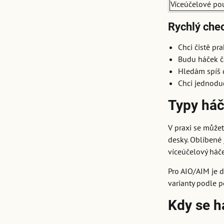
Víceúčelové pou
Rychlý che
Chci čistě pr
Budu háček č
Hledám spíš 
Chci jednodu
Typy háč
V praxi se můžet
desky. Oblíbené 
víceúčelový háče
Pro AIO/AIM je d
varianty podle po
Kdy se h