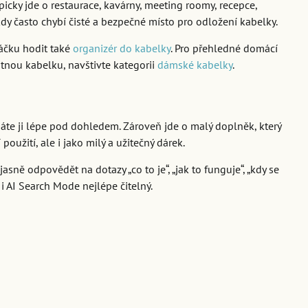
icky jde o restaurace, kavárny, meeting roomy, recepce,
kdy často chybí čisté a bezpečné místo pro odložení kabelky.
háčku hodit také
organizér do kabelky
. Pro přehledné domácí
otnou kabelku, navštivte kategorii
dámské kabelky
.
 máte ji lépe pod dohledem. Zároveň jde o malý doplněk, který
oužití, ale i jako milý a užitečný dárek.
sně odpovědět na dotazy „co to je“, „jak to funguje“, „kdy se
 i AI Search Mode nejlépe čitelný.