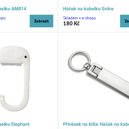
belku AM814
Háček na kabelku Srdce
opu
Skladem v e-shopu
Zobrazit
Zo
180 Kč
elku Elephant
Přívěsek na klíče Háček na kab