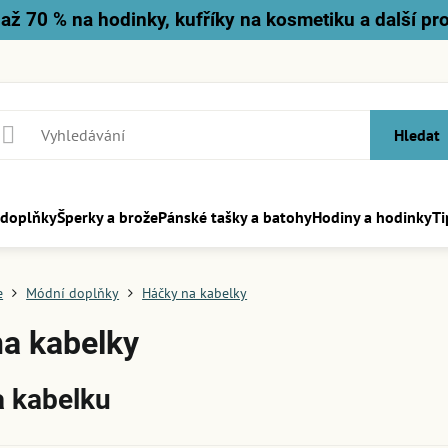
až 70 % na hodinky, kufříky na kosmetiku a další pr
Hledat
 doplňky
Šperky a brože
Pánské tašky a batohy
Hodiny a hodinky
Ti
e
Módní doplňky
Háčky na kabelky
a kabelky
 kabelku