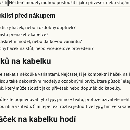
žití
Některé modely mohou posloužit i jako přívěsek nebo stoján
cklist před nákupem
aktický háček, nebo i ozdobný doplněk?
asto přenášet v kabelce?
diskrétní model, nebo dárkovou variantu?
chý háček na stůl, nebo víceúčelové provedení?
ků na kabelku
e setkat s několika variantami. Nejčastější je kompaktní háček na 
jsou také dekorativní modely s ozdobnými prvky, které působí eleg
k, který může sloužit jako přívěsek nebo doplněk do kabelky.
ůležité pojmenovat tyto typy přímo v textu, protože uživatelé nehle
užití a vzhledu. Čím lépe text rozliší jednotlivé typy, tím větší ša
áček na kabelku hodí