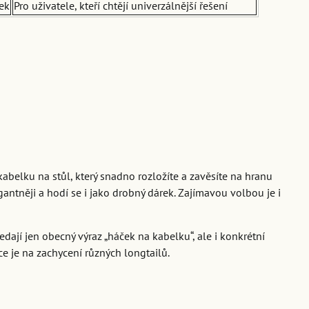
ek
Pro uživatele, kteří chtějí univerzálnější řešení
kabelku na stůl, který snadno rozložíte a zavěsíte na hranu
antněji a hodí se i jako drobný dárek. Zajímavou volbou je i
dají jen obecný výraz „háček na kabelku“, ale i konkrétní
nce je na zachycení různých longtailů.