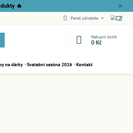
odukty
🔥
✕
Panel uživatele
Nákupní košík
0 Kč
py na dárky
Svatební sezóna 2026
Kontakt