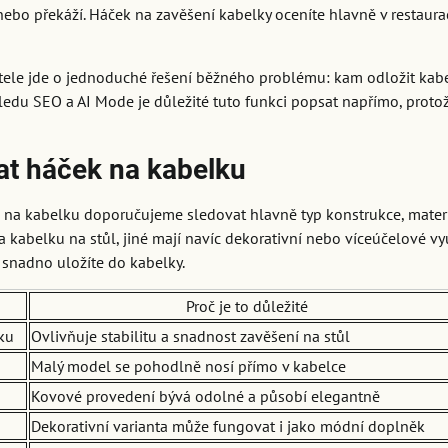
ebo překáží. Háček na zavěšení kabelky oceníte hlavně v restaura
tele jde o jednoduché řešení běžného problému: kam odložit kabe
ledu SEO a AI Mode je důležité tuto funkci popsat napřímo, proto
at háček na kabelku
 na kabelku doporučujeme sledovat hlavně typ konstrukce, materiá
a kabelku na stůl, jiné mají navíc dekorativní nebo víceúčelové vy
 snadno uložíte do kabelky.
Proč je to důležité
ku
Ovlivňuje stabilitu a snadnost zavěšení na stůl
Malý model se pohodlně nosí přímo v kabelce
Kovové provedení bývá odolné a působí elegantně
Dekorativní varianta může fungovat i jako módní doplněk