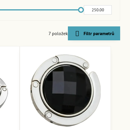
Do:
7
položek
Filtr parametrů