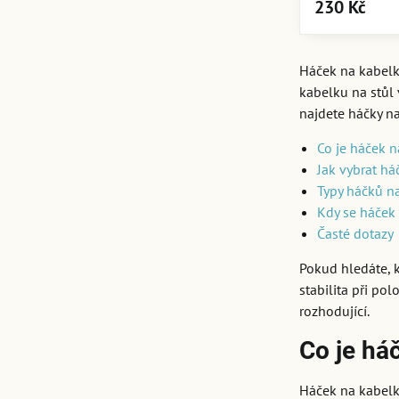
230 Kč
Háček na kabelku
kabelku na stůl 
najdete háčky na
Co je háček n
Jak vybrat h
Typy háčků n
Kdy se háček
Časté dotazy
Pokud hledáte, k
stabilita při po
rozhodující.
Co je há
Háček na kabelk