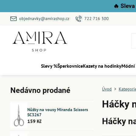
🔥
Sleva 
objednavky@amirashop.cz
722 716 300
Slevy %
Šperkovnice
Kazety na hodinky
Módní
Nedávno prodané
Úvod
Kategori
Háčky n
Nůžky na vousy Miranda Scissors
SC3267
Háčky na
159 Kč