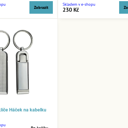
opu
Skladem v e-shopu
Zobrazit
Zo
230 Kč
klíče Háček na kabelku
opu