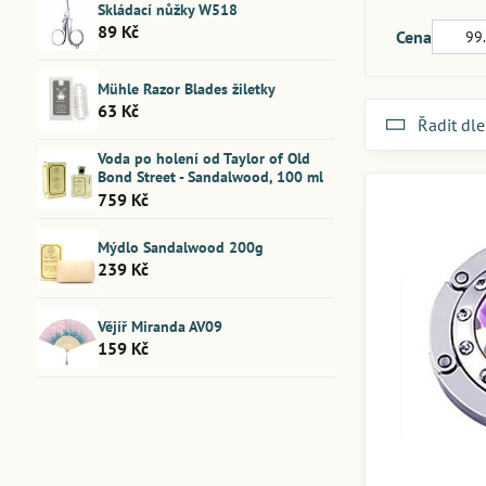
Skládací nůžky W518
Od:
89 Kč
Cena
Mühle Razor Blades žiletky
63 Kč
Řadit dle
Voda po holení od Taylor of Old
Bond Street - Sandalwood, 100 ml
759 Kč
Mýdlo Sandalwood 200g
239 Kč
Vějíř Miranda AV09
159 Kč