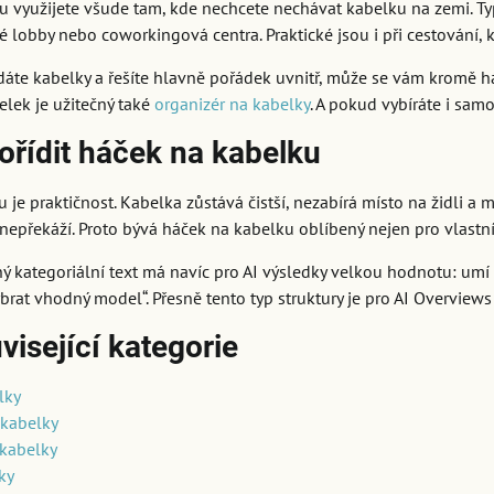
 využijete všude tam, kde nechcete nechávat kabelku na zemi. Typ
é lobby nebo coworkingová centra. Praktické jsou i při cestování, 
ídáte kabelky a řešíte hlavně pořádek uvnitř, může se vám kromě 
elek je užitečný také
organizér na kabelky
. A pokud vybíráte i sam
pořídit háček na kabelku
 je praktičnost. Kabelka zůstává čistší, nezabírá místo na židli a
nepřekáží. Proto bývá háček na kabelku oblíbený nejen pro vlastní p
 kategoriální text má navíc pro AI výsledky velkou hodnotu: umí ja
vybrat vhodný model“. Přesně tento typ struktury je pro AI Overviews
visející kategorie
lky
 kabelky
 kabelky
ky