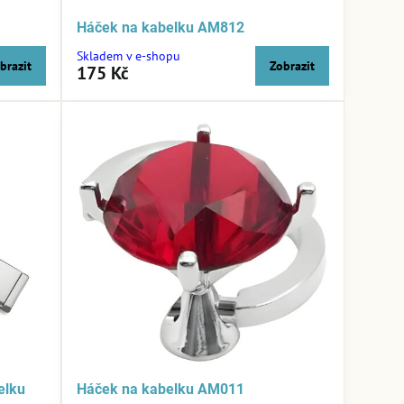
Háček na kabelku AM812
Skladem v e-shopu
brazit
Zobrazit
175 Kč
elku
Háček na kabelku AM011