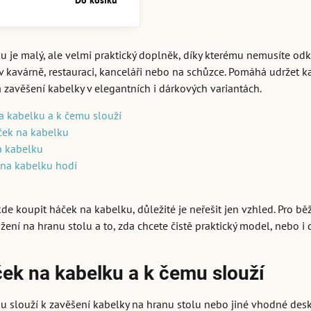
Do košíku
 je malý, ale velmi praktický doplněk, díky kterému nemusíte odk
v kavárně, restauraci, kanceláři nebo na schůzce. Pomáhá udržet ka
 zavěšení kabelky v elegantních i dárkových variantách.
a kabelku a k čemu slouží
áček na kabelku
a kabelku
 na kabelku hodí
de koupit háček na kabelku, důležité je neřešit jen vzhled. Pro b
ložení na hranu stolu a to, zda chcete čistě praktický model, nebo i
ček na kabelku a k čemu slouží
u slouží k zavěšení kabelky na hranu stolu nebo jiné vhodné desk