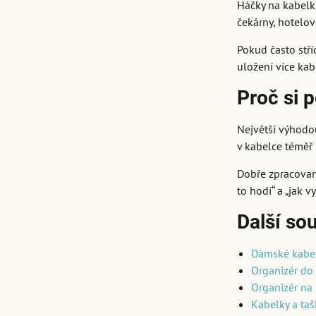
Háčky na kabelku
čekárny, hotelov
Pokud často stř
uložení více kab
Proč si 
Největší výhodou
v kabelce téměř 
Dobře zpracovaný
to hodí“ a „jak 
Další sou
Dámské kabe
Organizér do
Organizér na
Kabelky a taš