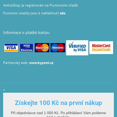
AmiraShop je registrován na Puncovním úřadě.
Puncovní značky
jsou k nahlédnutí
zde
.
Informace o platbě kartou
Partnerský web:
www.bypami.cz
×
Získejte 100 Kč na první nákup
Při objednávce nad 1 000 Kč. Po přihlášení Vám pošleme
kód e-mailem.