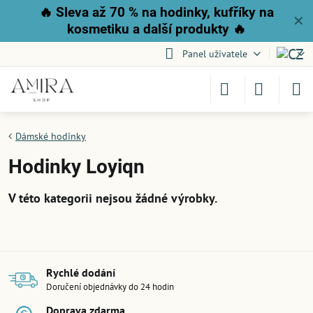
🔥
Sleva až 70 % na hodinky, kufříky na
✕
kosmetiku a další produkty
🔥
Panel uživatele
Dámské hodinky
Hodinky Loyiqn
Rychlé dodání
Doručení objednávky do 24 hodin
Doprava zdarma