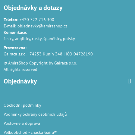
Objednávky a dotazy
Telefon:
+420 722 716 300
E-mail:
objednavky@amirashop.cz
Komunikace
:
česky, anglicky, rusky, španělsky, polsky
Provozovna
:
Gairaca s.r.o. | 74253 Kunín 348 | IČO 04728190
© AmiraShop Copyright by Gairaca s.r.o.
All rights reserved
Objednávky
Obchodní podmínky
Podmínky ochrany osobních údajů
Poštovné a doprava
Velkoobchod
- značka Gaira®