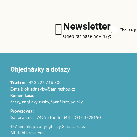
Newsletter
Chci se p
Odebírat naše novinky:
Objednávky a dotazy
Telefon:
+420 722 716 300
E-mail:
objednavky@amirashop.cz
Komunikace
:
česky, anglicky, rusky, španělsky, polsky
Provozovna
:
Gairaca s.r.o. | 74253 Kunín 348 | IČO 04728190
© AmiraShop Copyright by Gairaca s.r.o.
All rights reserved