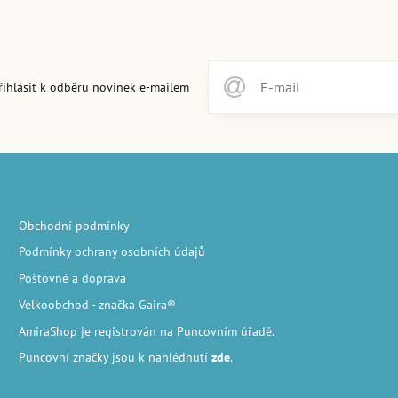
řihlásit k odběru novinek e-mailem
Obchodní podmínky
Podmínky ochrany osobních údajů
Poštovné a doprava
Velkoobchod
- značka Gaira®
AmiraShop je registrován na Puncovním úřadě.
Puncovní značky
jsou k nahlédnutí
zde
.