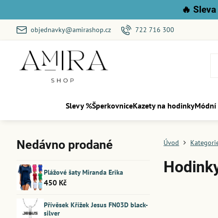
🔥
Sleva 
objednavky@amirashop.cz
722 716 300
Slevy %
Šperkovnice
Kazety na hodinky
Módní
Nedávno prodané
Úvod
Kategori
Hodink
Plážové šaty Miranda Erika
450 Kč
Přívěsek Křížek Jesus FN03D black-
silver