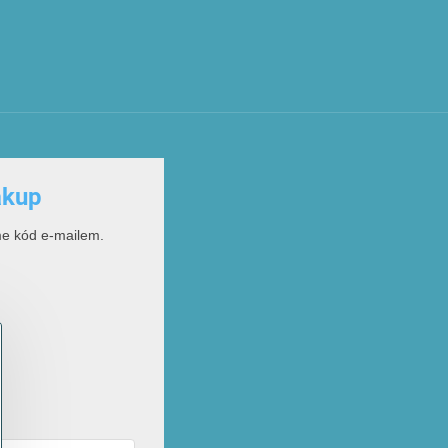
ákup
me kód e-mailem.