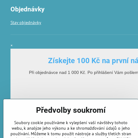
Objednávky
Stav objednávky
×
Získejte 100 Kč na první n
Při objednávce nad 1 000 Kč. Po přihlášení Vám pošle
Předvolby soukromí
Soubory cookie používáme k vylepšení vaší návštěvy tohoto
webu, k analýze jeho výkonu a ke shromažďování údajů o jeho
E-mailová adresa
používání. Můžeme k tomu použít nástroje a služby třetích stran