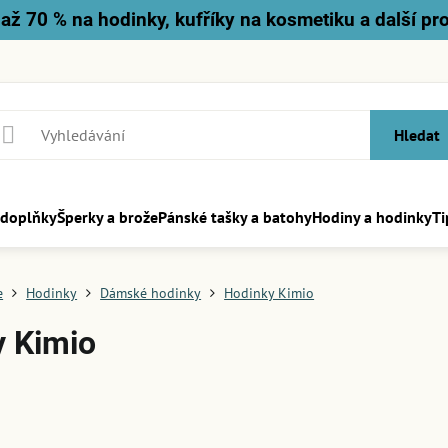
až 70 % na hodinky, kufříky na kosmetiku a další pr
Hledat
 doplňky
Šperky a brože
Pánské tašky a batohy
Hodiny a hodinky
Ti
e
Hodinky
Dámské hodinky
Hodinky Kimio
y Kimio