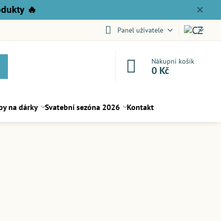
odukty
🔥
✕
Panel uživatele
Nákupní košík
0 Kč
py na dárky
Svatební sezóna 2026
Kontakt