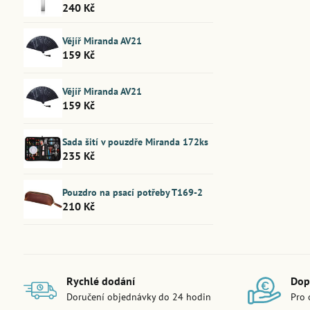
240 Kč
Vějíř Miranda AV21
159 Kč
Vějíř Miranda AV21
159 Kč
Sada šití v pouzdře Miranda 172ks
235 Kč
Pouzdro na psací potřeby T169-2
210 Kč
Rychlé dodání
Dop
Doručení objednávky do 24 hodin
Pro 