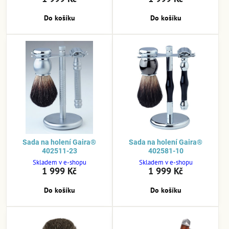
Do košíku
Do košíku
Sada na holení Gaira®
Sada na holení Gaira®
402511-23
402581-10
Skladem v e-shopu
Skladem v e-shopu
1 999 Kč
1 999 Kč
Do košíku
Do košíku