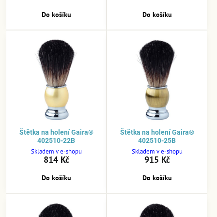
Do košíku
Do košíku
Štětka na holení Gaira®
Štětka na holení Gaira®
402510-22B
402510-25B
Skladem v e-shopu
Skladem v e-shopu
814 Kč
915 Kč
Do košíku
Do košíku