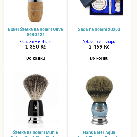
Böker Štětka na holení Olive
Sada na holení 20203
04BO124
Skladem v e-shopu
Skladem v e-shopu
1 850 Kč
2 459 Kč
Do košíku
Do košíku
Štětka na holení Mühle
Hans Baier Aqua