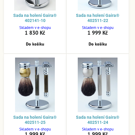
Sada na holení Gaira®
Sada na holení Gaira®
402141-10
402511-22
Skladem v e-shopu
Skladem v e-shopu
1 830 Kč
1 999 Kč
Do košíku
Do košíku
Sada na holení Gaira®
Sada na holení Gaira®
402511-25
402511-24
Skladem v e-shopu
Skladem v e-shopu
1 999 Kč
1 999 Kč