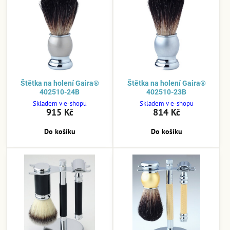
Štětka na holení Gaira®
Štětka na holení Gaira®
402510-24B
402510-23B
Skladem v e-shopu
Skladem v e-shopu
915 Kč
814 Kč
Do košíku
Do košíku