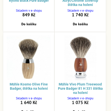
Rytmo Black Pure Badger
Acryl/Chrome Silvertip
štětka na holení
Skladem v e-shopu
Skladem v e-shopu
849 Kč
1 740 Kč
Do košíku
Do košíku
Mühle Kosmo Olive Fine
Mühle Vivo Plum Treewood
Badger, štětka na holení
Pure Badger 81 H 331 štětka
na holení
Skladem v e-shopu
Skladem v e-shopu
1 640 Kč
1 075 Kč