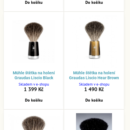
Do košíku
Do košíku
Mühle štětka na holení
Mühle štětka na holení
Graudas Liscio Black
Graudas Liscio Hear Brown
Skladem v e-shopu
Skladem v e-shopu
1 399 Kč
1 490 Kč
Do košíku
Do košíku