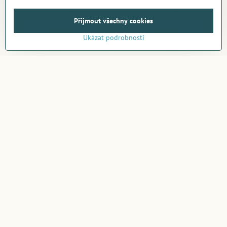
Skladem v e-shopu
Momentálně nedostupné
120 Kč
199 Kč
Přijmout všechny cookies
Zobrazit
Zobrazit
Ukázat podrobnosti
Nejsou žádné další produkty.
1
2
Rychlé dodání
Doručení objednávky do 24 hodin
Doprava zdarma
Pro objednávky od 1200Kč
Široká nabídka
většina produktů skladem
Ověřený obchod