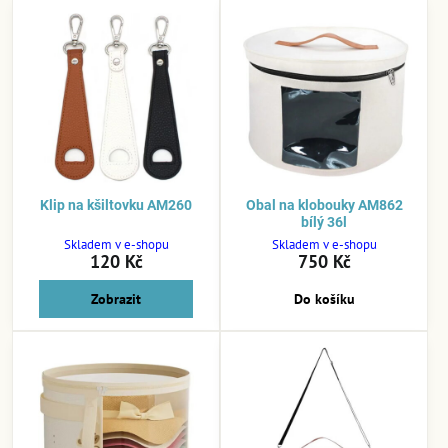
Klip na kšiltovku AM260
Obal na klobouky AM862
bílý 36l
Skladem v e-shopu
Skladem v e-shopu
120 Kč
750 Kč
Zobrazit
Do košíku