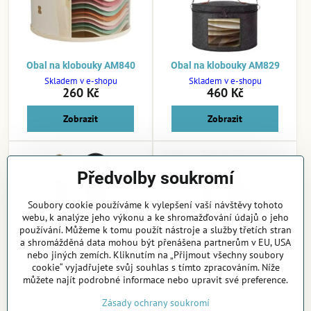
Obal na klobouky AM840
Obal na klobouky AM829
Skladem v e-shopu
Skladem v e-shopu
260 Kč
460 Kč
Zobrazit
Zobrazit
Předvolby soukromí
Soubory cookie používáme k vylepšení vaší návštěvy tohoto
webu, k analýze jeho výkonu a ke shromažďování údajů o jeho
používání. Můžeme k tomu použít nástroje a služby třetích stran
a shromážděná data mohou být přenášena partnerům v EU, USA
nebo jiných zemích. Kliknutím na „Přijmout všechny soubory
cookie“ vyjadřujete svůj souhlas s tímto zpracováním. Níže
můžete najít podrobné informace nebo upravit své preference.
Klip na kšiltovku AM272
Držák na kšiltovky CapRack
AM855
Zásady ochrany soukromí