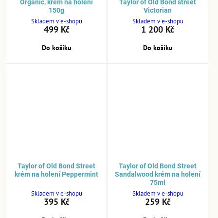
Organic, krém na holení
Taylor of Old Bond street
150g
Victorian
Skladem v e-shopu
Skladem v e-shopu
499 Kč
1 200 Kč
Do košíku
Do košíku
Taylor of Old Bond Street
Taylor of Old Bond Street
krém na holení Peppermint
Sandalwood krém na holení
75ml
Skladem v e-shopu
Skladem v e-shopu
395 Kč
259 Kč