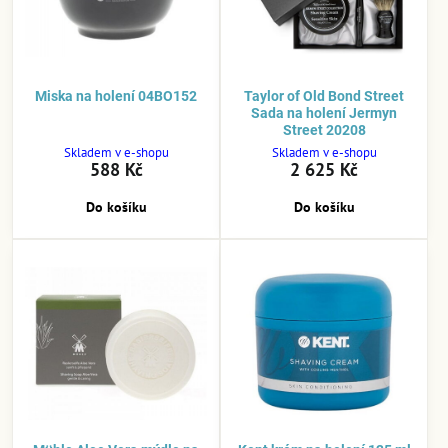
Miska na holení 04BO152
Taylor of Old Bond Street
Sada na holení Jermyn
Street 20208
Skladem v e-shopu
Skladem v e-shopu
588 Kč
2 625 Kč
Do košíku
Do košíku