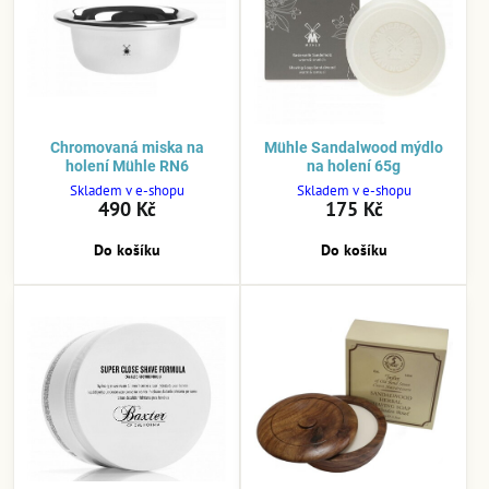
Chromovaná miska na
Mühle Sandalwood mýdlo
holení Mühle RN6
na holení 65g
Skladem v e-shopu
Skladem v e-shopu
490 Kč
175 Kč
Do košíku
Do košíku