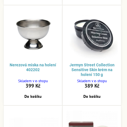
Nerezová miska na holení
Jermyn Street Collection
402202
Sensitive Skin krém na
holení 150 g
Skladem v e-shopu
Skladem v e-shopu
399 Kč
389 Kč
Do košíku
Do košíku