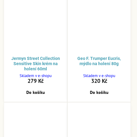
Jermyn Street Collection
Geo F. Trumper Eucris,
Sensitive Skin krém na
mýdlo na holení 80g
holení 60ml
Skladem v e-shopu
Skladem v e-shopu
279 Kč
320 Kč
Do košíku
Do košíku