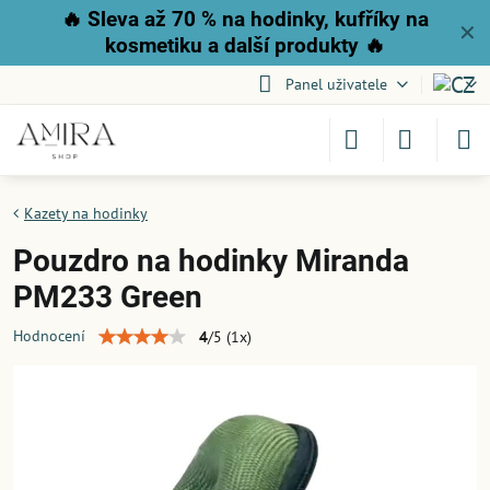
🔥
Sleva až 70 % na hodinky, kufříky na
✕
kosmetiku a další produkty
🔥
Panel uživatele
Kazety na hodinky
Pouzdro na hodinky Miranda
PM233 Green
Hodnocení
4
/
5
(
1
x)