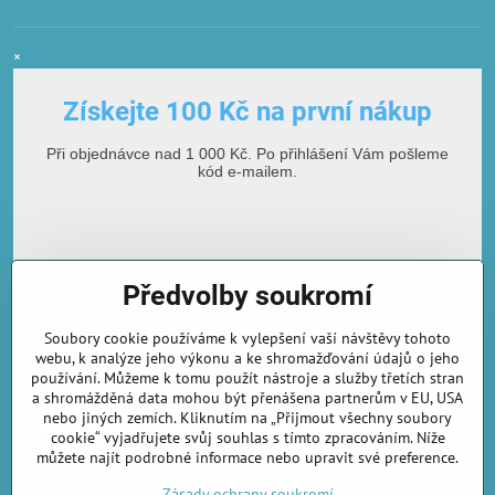
×
Získejte 100 Kč na první nákup
Při objednávce nad 1 000 Kč. Po přihlášení Vám pošleme
kód e-mailem.
Předvolby soukromí
Soubory cookie používáme k vylepšení vaší návštěvy tohoto
webu, k analýze jeho výkonu a ke shromažďování údajů o jeho
používání. Můžeme k tomu použít nástroje a služby třetích stran
E-mailová adresa
a shromážděná data mohou být přenášena partnerům v EU, USA
nebo jiných zemích. Kliknutím na „Přijmout všechny soubory
cookie“ vyjadřujete svůj souhlas s tímto zpracováním. Níže
můžete najít podrobné informace nebo upravit své preference.
Odebírat novinky
Zásady ochrany soukromí