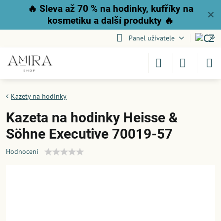
🔥
Sleva až 70 % na hodinky, kufříky na
✕
kosmetiku a další produkty
🔥
Panel uživatele
Kazety na hodinky
Kazeta na hodinky Heisse &
Söhne Executive 70019-57
Hodnocení