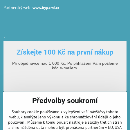
Partnerský web:
www.bypami.cz
×
Získejte 100 Kč na první nákup
Při objednávce nad 1 000 Kč. Po přihlášení Vám pošleme
kód e-mailem.
Předvolby soukromí
Soubory cookie používáme k vylepšení vaší návštěvy tohoto
webu, k analýze jeho výkonu a ke shromažďování údajů o jeho
používání. Můžeme k tomu použít nástroje a služby třetích stran
E-mailová adresa
a shromážděná data mohou být přenášena partnerům v EU, USA