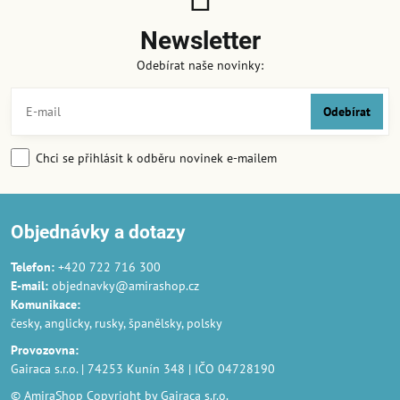
Newsletter
Odebírat naše novinky:
Odebírat
Chci se přihlásit k odběru novinek e-mailem
Objednávky a dotazy
Telefon:
+420 722 716 300
E-mail:
objednavky@amirashop.cz
Komunikace
:
česky, anglicky, rusky, španělsky, polsky
Provozovna
:
Gairaca s.r.o. | 74253 Kunín 348 | IČO 04728190
© AmiraShop Copyright by Gairaca s.r.o.