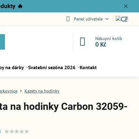
odukty
🔥
✕
Panel uživatele
Nákupní košík
0 Kč
py na dárky
Svatební sezóna 2026
Kontakt
erkovnice
Kazety na hodinky
ta na hodinky Carbon 32059-
í