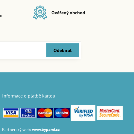
Ověřený obchod
em
Odebírat
Informace o platbě kartou
Partnerský web:
www.bypami.cz