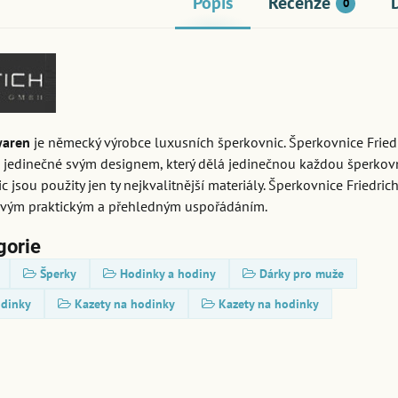
Popis
Recenze
0
waren
je německý výrobce luxusních šperkovnic. Šperkovnice Fried
 jedinečné svým designem, který dělá jedinečnou každou šperkovn
c jsou použity jen ty nejkvalitnější materiály. Šperkovnice Friedri
svým praktickým a přehledným uspořádáním.
gorie
Šperky
Hodinky a hodiny
Dárky pro muže
odinky
Kazety na hodinky
Kazety na hodinky