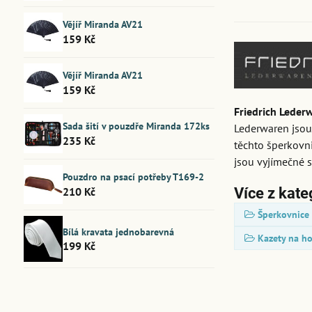
Vějíř Miranda AV21
159 Kč
Vějíř Miranda AV21
159 Kč
Friedrich Leder
Sada šití v pouzdře Miranda 172ks
Lederwaren jsou
235 Kč
těchto šperkovni
jsou vyjímečné 
Pouzdro na psací potřeby T169-2
210 Kč
Více z kate
Šperkovnice
Bílá kravata jednobarevná
Kazety na h
199 Kč