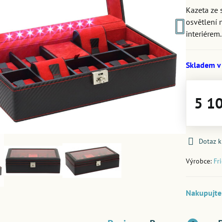
Kazeta ze 
osvětlení 
interiérem
Skladem v
5 1
Dotaz 
Výrobce:
Fr
Nakupujte 