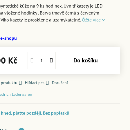
syntetické kůže na 9 ks hodinek. Uvnitř kazety je LED
na vložené hodinky . Barva tmavě černá s červeným
. Víko kazety je prosklené a uzamykatelné.
Čtěte více
 e-shopu
00 Kč
Do košíku
k produktu
Hlídací pes
Doručení
iedrich Lederwaren
hned, plaťte později. Bez poplatků