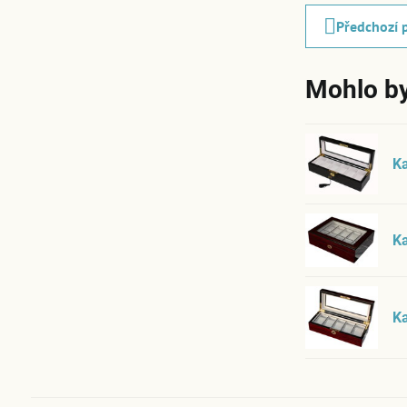
Předchozí 
Mohlo by
K
K
Ka