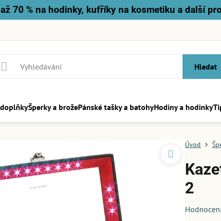
až 70 % na hodinky, kufříky na kosmetiku a další pr
Hledat
 doplňky
Šperky a brože
Pánské tašky a batohy
Hodiny a hodinky
Ti
Úvod
Šp
Kaze
2
Hodnocen