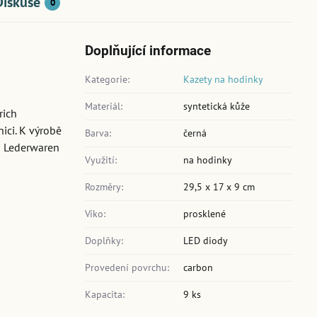
Diskuse
0
Doplňující informace
Kategorie:
Kazety na hodinky
Materiál:
syntetická kůže
rich
ici. K výrobě
Barva:
černá
ch Lederwaren
Využití:
na hodinky
Rozměry:
29,5 x 17 x 9 cm
Víko:
prosklené
Doplňky:
LED diody
Provedení povrchu:
carbon
Kapacita:
9 ks