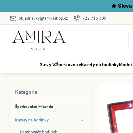
🔥
Sleva 
objednavky@amirashop.cz
722 716 300
Slevy %
Šperkovnice
Kazety na hodinky
Módní
Kategorie
Šperkovnice Miranda
Kazety na hodinky
Natahovače hodinek