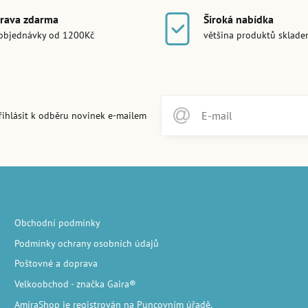
rava zdarma
Široká nabídka
objednávky od 1200Kč
většina produktů sklad
řihlásit k odběru novinek e-mailem
Obchodní podmínky
Podmínky ochrany osobních údajů
Poštovné a doprava
Velkoobchod
- značka Gaira®
AmiraShop je registrován na Puncovním úřadě.