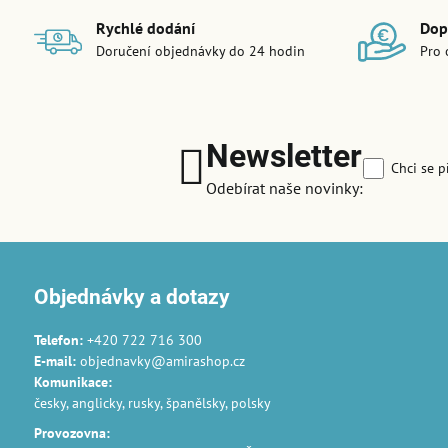
Rychlé dodání
Dop
Doručení objednávky do 24 hodin
Pro 
Newsletter
Chci se p
Odebírat naše novinky:
Objednávky a dotazy
Telefon:
+420 722 716 300
E-mail:
objednavky@amirashop.cz
Komunikace
:
česky, anglicky, rusky, španělsky, polsky
Provozovna
: