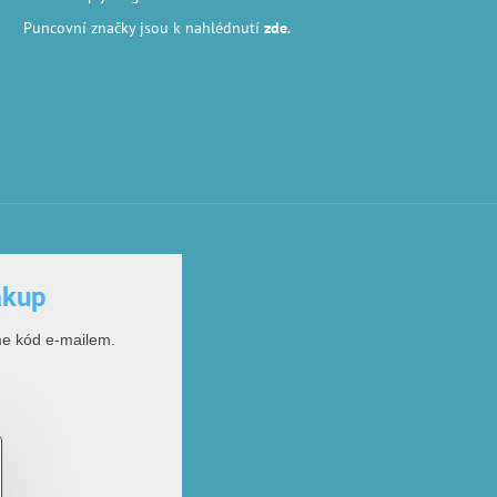
Puncovní značky
jsou k nahlédnutí
zde
.
ákup
me kód e-mailem.