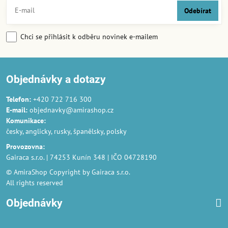
Odebírat
Chci se přihlásit k odběru novinek e-mailem
Objednávky a dotazy
Telefon:
+420 722 716 300
E-mail:
objednavky@amirashop.cz
Komunikace
:
česky, anglicky, rusky, španělsky, polsky
Provozovna
:
Gairaca s.r.o. | 74253 Kunín 348 | IČO 04728190
© AmiraShop Copyright by Gairaca s.r.o.
All rights reserved
Objednávky