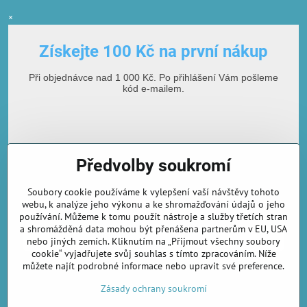
×
Získejte 100 Kč na první nákup
Při objednávce nad 1 000 Kč. Po přihlášení Vám pošleme
kód e-mailem.
Předvolby soukromí
Soubory cookie používáme k vylepšení vaší návštěvy tohoto
webu, k analýze jeho výkonu a ke shromažďování údajů o jeho
používání. Můžeme k tomu použít nástroje a služby třetích stran
E-mailová adresa
a shromážděná data mohou být přenášena partnerům v EU, USA
nebo jiných zemích. Kliknutím na „Přijmout všechny soubory
cookie“ vyjadřujete svůj souhlas s tímto zpracováním. Níže
můžete najít podrobné informace nebo upravit své preference.
Odebírat novinky
Zásady ochrany soukromí