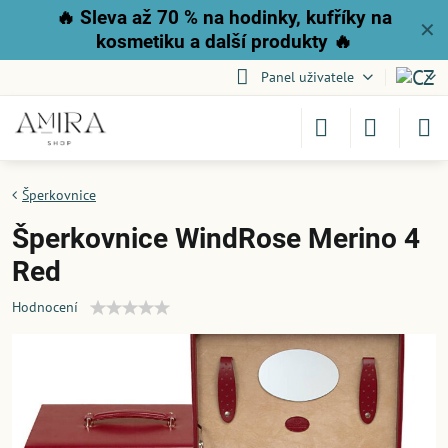
🔥
Sleva až 70 % na hodinky, kufříky na
✕
kosmetiku a další produkty
🔥
Panel uživatele
Šperkovnice
Šperkovnice WindRose Merino 4
Red
Hodnocení