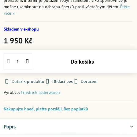
přenášení. Interiér je potažen šedým sametem. Víko šperkovnice je
možné uzamknout na ochranu šperků proti všetečným dětem.
Čtěte
více
Skladem v e-shopu
1 950 Kč
Do košíku
Dotaz k produktu
Hlídací pes
Doručení
Výrobce:
Friedrich Lederwaren
Nakupujte hned, plaťte později. Bez poplatků
Popis