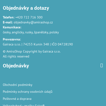
Objednávky a dotazy
Telefon:
+420 722 716 300
E-mail:
objednavky@amirashop.cz
Komunikace
:
česky, anglicky, rusky, španělsky, polsky
Provozovna
:
Gairaca s.r.o. | 74253 Kunín 348 | IČO 04728190
© AmiraShop Copyright by Gairaca s.r.o.
All rights reserved
Objednávky
Obchodní podmínky
Podmínky ochrany osobních údajů
Poštovné a doprava
Velkoobchod
- značka Gaira®