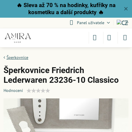
🔥
Sleva až 70 % na hodinky, kufříky na
✕
kosmetiku a další produkty
🔥
Panel uživatele
Šperkovnice
Šperkovnice Friedrich
Lederwaren 23236-10 Classico
Hodnocení