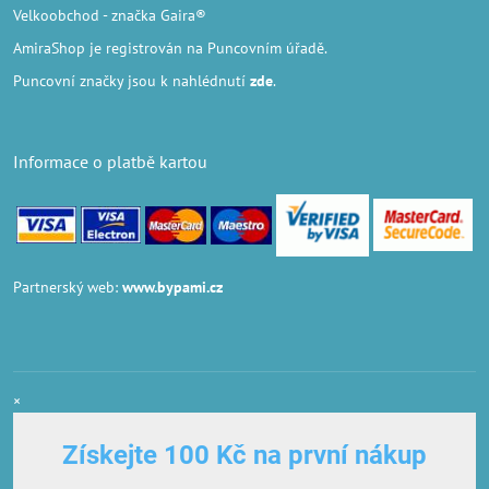
Velkoobchod
- značka Gaira®
AmiraShop je registrován na Puncovním úřadě.
Puncovní značky
jsou k nahlédnutí
zde
.
Informace o platbě kartou
Partnerský web:
www.bypami.cz
×
Získejte 100 Kč na první nákup