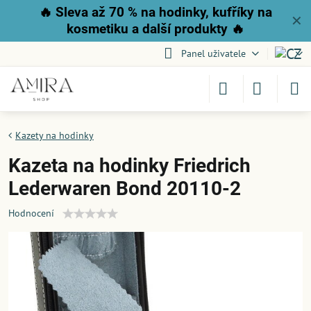
🔥
Sleva až 70 % na hodinky, kufříky na
✕
kosmetiku a další produkty
🔥
Panel uživatele
Kazety na hodinky
Kazeta na hodinky Friedrich
Lederwaren Bond 20110-2
Hodnocení