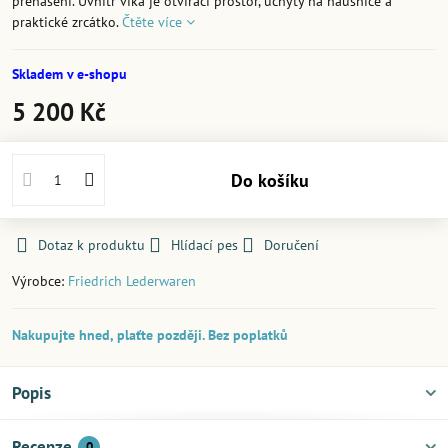
přenášení. Uvnitř víka je otvírací prostor, úchyty na náušnice a
praktické zrcátko.
Čtěte více
Skladem v e-shopu
5 200 Kč
Do košíku
Dotaz k produktu
Hlídací pes
Doručení
Výrobce:
Friedrich Lederwaren
Nakupujte hned, plaťte později. Bez poplatků
Popis
Recenze
0