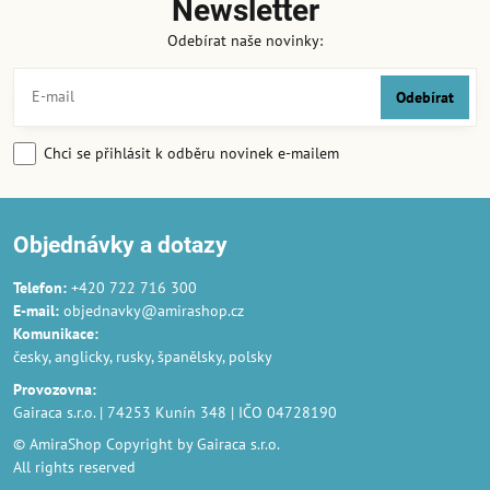
Newsletter
Odebírat naše novinky:
Odebírat
Chci se přihlásit k odběru novinek e-mailem
Objednávky a dotazy
Telefon:
+420 722 716 300
E-mail:
objednavky@amirashop.cz
Komunikace
:
česky, anglicky, rusky, španělsky, polsky
Provozovna
:
Gairaca s.r.o. | 74253 Kunín 348 | IČO 04728190
© AmiraShop Copyright by Gairaca s.r.o.
All rights reserved