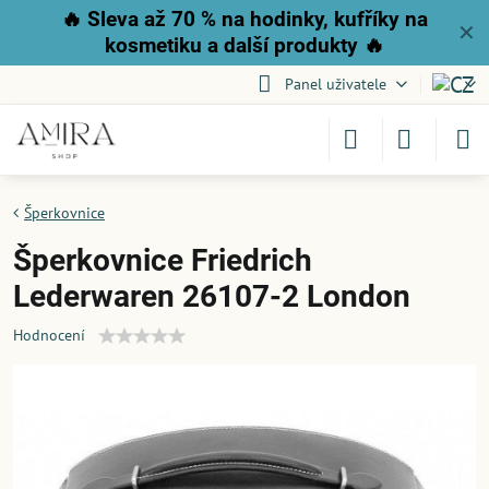
🔥
Sleva až 70 % na hodinky, kufříky na
✕
kosmetiku a další produkty
🔥
Panel uživatele
Šperkovnice
Šperkovnice Friedrich
Lederwaren 26107-2 London
Hodnocení