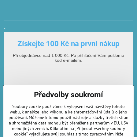
×
Získejte 100 Kč na první nákup
Při objednávce nad 1 000 Kč. Po přihlášení Vám pošleme
kód e-mailem.
Předvolby soukromí
Soubory cookie používáme k vylepšení vaší návštěvy tohoto
webu, k analýze jeho výkonu a ke shromažďování údajů o jeho
používání. Můžeme k tomu použít nástroje a služby třetích stran
E-mailová adresa
a shromážděná data mohou být přenášena partnerům v EU, USA
nebo jiných zemích. Kliknutím na „Přijmout všechny soubory
cookie“ vyjadřujete svůj souhlas s tímto zpracováním. Níže