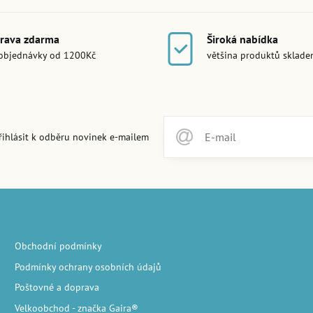
rava zdarma
Široká nabídka
objednávky od 1200Kč
většina produktů sklad
řihlásit k odběru novinek e-mailem
Obchodní podmínky
Podmínky ochrany osobních údajů
Poštovné a doprava
Velkoobchod
- značka Gaira®