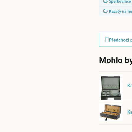
Šperkovnice
Kazety na h
Předchozí 
Mohlo by
Ka
K