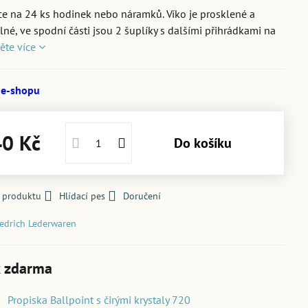
e na 24 ks hodinek nebo náramků. Víko je prosklené a
né, ve spodní části jsou 2 šuplíky s dalšími přihrádkami na
těte více
 e-shopu
40 Kč
Do košíku
k produktu
Hlídací pes
Doručení
iedrich Lederwaren
 zdarma
Propiska Ballpoint s čirými krystaly 720