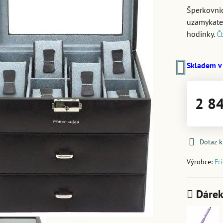
Šperkovnic
uzamykatel
hodinky.
Č
Skladem v
2 8
Dotaz 
Výrobce:
Fr
Dárek