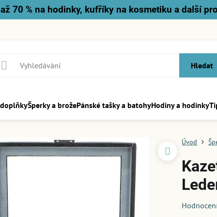
až 70 % na hodinky, kufříky na kosmetiku a další pr
Hledat
 doplňky
Šperky a brože
Pánské tašky a batohy
Hodiny a hodinky
Ti
Úvod
Šp
Kaze
Lede
Hodnocen