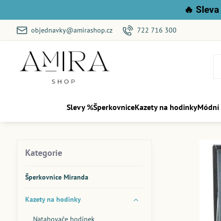
🔥
Sleva 
objednavky@amirashop.cz
722 716 300
Slevy %
Šperkovnice
Kazety na hodinky
Módní
Kategorie
Šperkovnice Miranda
Kazety na hodinky
Natahovače hodinek