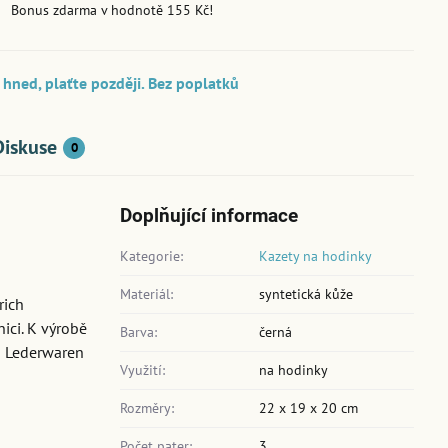
Bonus zdarma v hodnotě 155 Kč!
hned, plaťte později. Bez poplatků
Diskuse
0
Doplňující informace
Kategorie:
Kazety na hodinky
Materiál:
syntetická kůže
rich
ici. K výrobě
Barva:
černá
ch Lederwaren
Využití:
na hodinky
Rozměry:
22 x 19 x 20 cm
Počet pater:
3