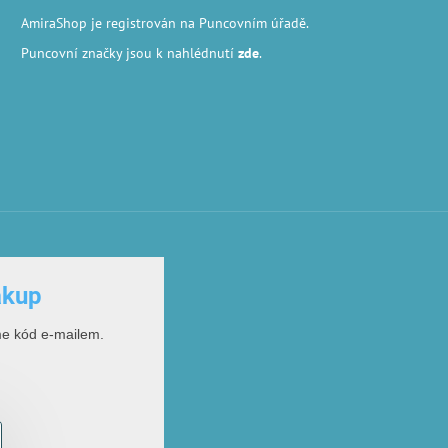
AmiraShop je registrován na Puncovním úřadě.
Puncovní značky
jsou k nahlédnutí
zde
.
ákup
me kód e-mailem.