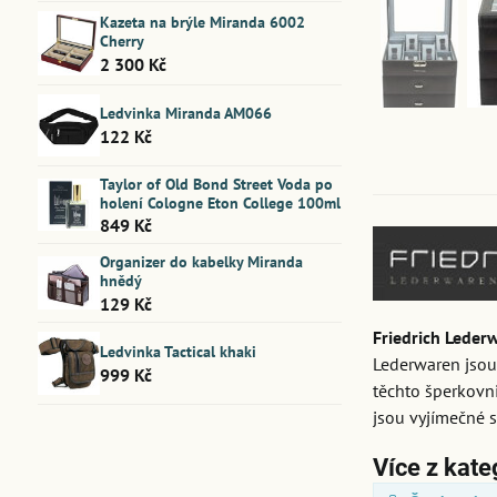
Kazeta na brýle Miranda 6002
Cherry
2 300 Kč
Ledvinka Miranda AM066
122 Kč
Taylor of Old Bond Street Voda po
holení Cologne Eton College 100ml
849 Kč
Organizer do kabelky Miranda
hnědý
129 Kč
Friedrich Leder
Ledvinka Tactical khaki
Lederwaren jsou
999 Kč
těchto šperkovni
jsou vyjímečné 
Více z kate