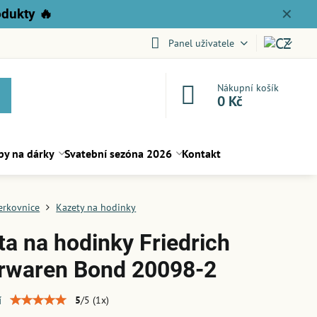
odukty
🔥
✕
Panel uživatele
Nákupní košík
0 Kč
py na dárky
Svatební sezóna 2026
Kontakt
erkovnice
Kazety na hodinky
ta na hodinky Friedrich
rwaren Bond 20098-2
í
5
/
5
(
1
x)