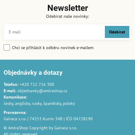
Newsletter
Odebírat naše novinky:
Odebírat
Chci se přihlásit k odběru novinek e-mailem
Objednávky a dotazy
Telefon:
+420 722 716 300
E-mail:
objednavky@amirashop.cz
Komunikace
:
česky, anglicky, rusky, španělsky, polsky
Provozovna
:
Gairaca s.r.o. | 74253 Kunín 348 | IČO 04728190
© AmiraShop Copyright by Gairaca s.r.o.
All rights reserved