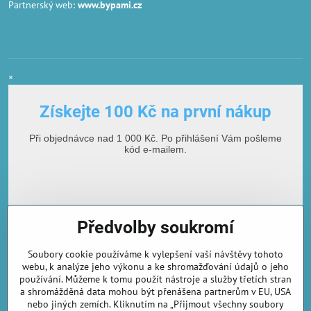
Partnerský web:
www.bypami.cz
×
Získejte 100 Kč na první nákup
Při objednávce nad 1 000 Kč. Po přihlášení Vám pošleme
kód e-mailem.
Předvolby soukromí
Soubory cookie používáme k vylepšení vaší návštěvy tohoto
webu, k analýze jeho výkonu a ke shromažďování údajů o jeho
používání. Můžeme k tomu použít nástroje a služby třetích stran
E-mailová adresa
a shromážděná data mohou být přenášena partnerům v EU, USA
nebo jiných zemích. Kliknutím na „Přijmout všechny soubory