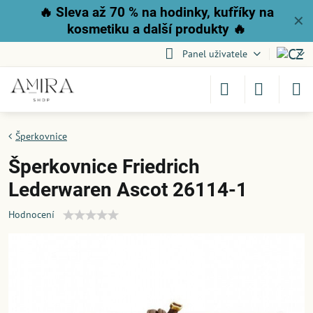
🔥
Sleva až 70 % na hodinky, kufříky na
✕
kosmetiku a další produkty
🔥
Panel uživatele
Šperkovnice
Šperkovnice Friedrich
Lederwaren Ascot 26114-1
Hodnocení