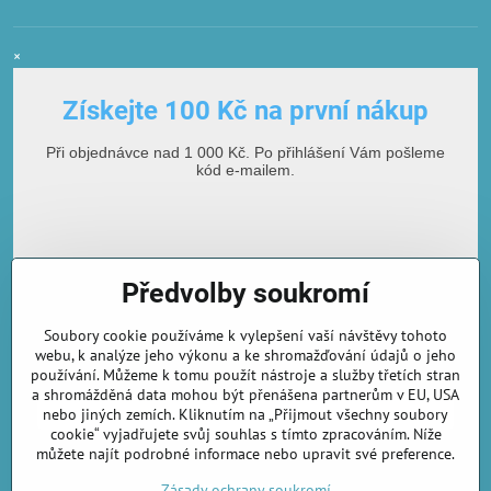
×
Získejte 100 Kč na první nákup
Při objednávce nad 1 000 Kč. Po přihlášení Vám pošleme
kód e-mailem.
Předvolby soukromí
Soubory cookie používáme k vylepšení vaší návštěvy tohoto
webu, k analýze jeho výkonu a ke shromažďování údajů o jeho
používání. Můžeme k tomu použít nástroje a služby třetích stran
E-mailová adresa
a shromážděná data mohou být přenášena partnerům v EU, USA
nebo jiných zemích. Kliknutím na „Přijmout všechny soubory
cookie“ vyjadřujete svůj souhlas s tímto zpracováním. Níže
můžete najít podrobné informace nebo upravit své preference.
Odebírat novinky
Zásady ochrany soukromí