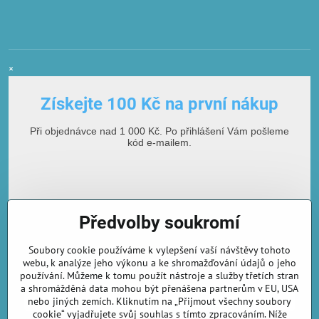
×
Získejte 100 Kč na první nákup
Při objednávce nad 1 000 Kč. Po přihlášení Vám pošleme
kód e-mailem.
Předvolby soukromí
Soubory cookie používáme k vylepšení vaší návštěvy tohoto
webu, k analýze jeho výkonu a ke shromažďování údajů o jeho
používání. Můžeme k tomu použít nástroje a služby třetích stran
E-mailová adresa
a shromážděná data mohou být přenášena partnerům v EU, USA
nebo jiných zemích. Kliknutím na „Přijmout všechny soubory
cookie“ vyjadřujete svůj souhlas s tímto zpracováním. Níže