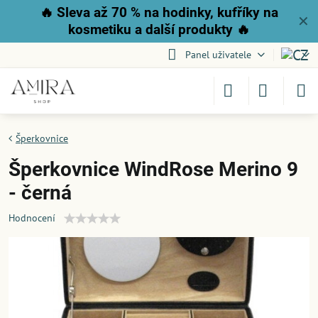
🔥
Sleva až 70 % na hodinky, kufříky na
✕
kosmetiku a další produkty
🔥
Panel uživatele
Šperkovnice
Šperkovnice WindRose Merino 9
- černá
Hodnocení