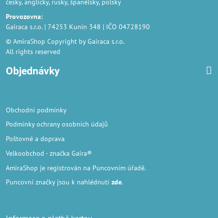
česky, anglicky, rusky, španělsky, polsky
Provozovna
:
Gairaca s.r.o. | 74253 Kunín 348 | IČO 04728190
© AmiraShop Copyright by Gairaca s.r.o.
All rights reserved
Objednávky
Obchodní podmínky
Podmínky ochrany osobních údajů
Poštovné a doprava
Velkoobchod
- značka Gaira®
AmiraShop je registrován na Puncovním úřadě.
Puncovní značky
jsou k nahlédnutí
zde
.