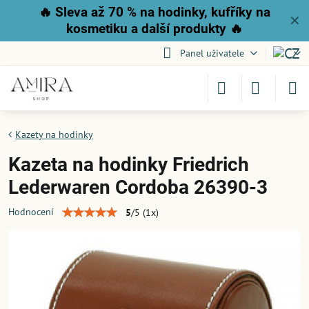
🔥
Sleva až 70 % na hodinky, kufříky na
✕
kosmetiku a další produkty
🔥
Panel uživatele
Kazety na hodinky
Kazeta na hodinky Friedrich
Lederwaren Cordoba 26390-3
Hodnocení
5
/
5
(
1
x)